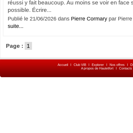
réussi y fait beaucoup. Au moins se voir en face si
possible. Écrire...
Publié le 21/06/2026 dans
Pierre Cormary
par Pier
suite...
Page :
1
Accueil
I
Club VIB
I
Explorer
I
Nos offres
I
D
A propos de Hautetfort
I
Contacts