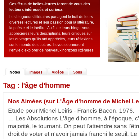
Ces férus de belles-lettres feront de vous des
lecteurs intéressés et curieux.
Les blogueurs littéraires partagent le fruit de leurs
diverses lectures et leur passion pour la littérature,
la poésie et le théâtre. Au fil de leurs blogs, vous
apprécierez leurs descriptions, leurs critiques sur
les ouvrages qu’ils ont appréciés, leurs réflexions
sur le monde des Lettres. Ils vous donneront
l’envie d’explorer de nouveaux horizons littéraires.
Notes
Images
Vidéos
Sons
Tag : l'âge d'homme
Nos Aimées (sur L'Âge d'homme de Michel Lei
Etude pour Michel Leiris - Francis Bacon, 1976
… Les Absolutions L'âge d'homme, à l'époque, c'
majorité, le tournant. On peut l'atteindre sans l'êt
droit de voter et n'avoir jamais franchi le seuil. 