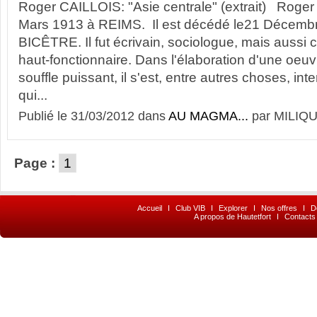
Roger CAILLOIS: "Asie centrale" (extrait) Roger
Mars 1913 à REIMS. Il est décédé le21 Décem
BICÊTRE. Il fut écrivain, sociologue, mais aussi cri
haut-fonctionnaire. Dans l'élaboration d'une oeu
souffle puissant, il s'est, entre autres choses, in
qui...
Publié le 31/03/2012 dans
AU MAGMA...
par MILIQU
Page :
1
Accueil
I
Club VIB
I
Explorer
I
Nos offres
I
D
A propos de Hautetfort
I
Contacts