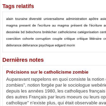
Tags relatifs
alain touraine
diversité
universalisme
administration
apôtre
asi
magma present de l'ecriture
au magma présent de l'écriture
a
dessinée
bd
bidochons
brétécher
catholicisme
catégorisation
cen
coercition
cohorte
corruption
couple
critique
critique littéraire
c
délivrance
délivrance psychique
edgard morin
Dernières notes
Précisions sur le catholicisme zombie
Auparavant rappelons en quoi consiste la notion 
zombies", notion forgée par le sociologue webér
depuis les années 1980, les catholiques français
des autres Français par leurs moeurs ou leurs opi
catholique" n'existe plus, qui était observable a