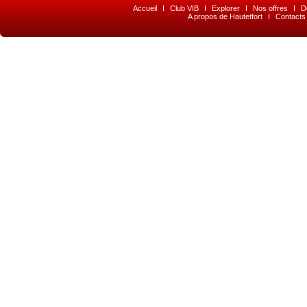
Accueil
I
Club VIB
I
Explorer
I
Nos offres
I
D
A propos de Hautetfort
I
Contacts