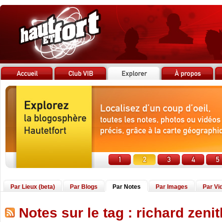
Par Lieux (beta)
Par Blogs
Par Notes
Par Images
Par Vi
Notes sur le tag : richard zenit