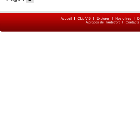
Accueil
I
Club VIB
I
Explorer
I
Nos offres
I
D
A propos de Hautetfort
I
Contacts