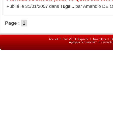
Publié le 31/01/2007 dans
Tuga...
par Amandio DE O
Page :
1
Accueil
I
Club VIB
I
Explorer
I
Nos offres
I
D
A propos de Hautetfort
I
Contacts