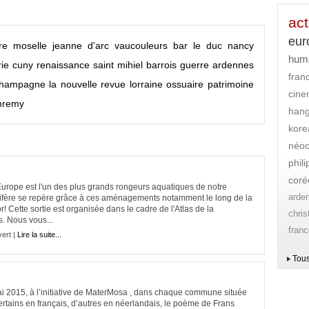
act
eur
re
moselle
jeanne d'arc
vaucouleurs
bar le duc
nancy
hum
ie cuny
renaissance
saint mihiel
barrois
guerre
ardennes
fran
hampagne
la nouvelle revue lorraine
ossuaire
patrimoine
cin
mremy
han
kore
néoc
phil
coré
'Europe est l'un des plus grands rongeurs aquatiques de notre
arde
mifère se repère grâce à ces aménagements notamment le long de la
 Cette sortie est organisée dans le cadre de l'Atlas de la
chri
. Nous vous...
franc
vert |
Lire la suite...
Tous
 à l’initiative de MaterMosa , dans chaque commune située
ertains en français, d’autres en néerlandais, le poème de Frans