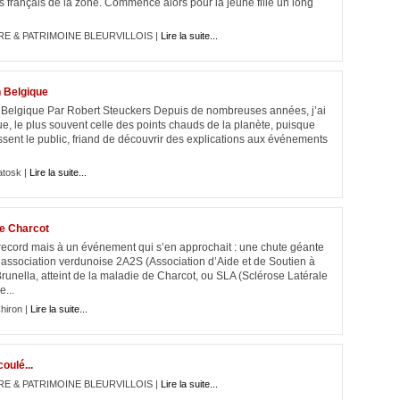
ils français de la zone. Commence alors pour la jeune fille un long
RE & PATRIMOINE BLEURVILLOIS |
Lire la suite...
n Belgique
n Belgique Par Robert Steuckers Depuis de nombreuses années, j’ai
que, le plus souvent celle des points chauds de la planète, puisque
sent le public, friand de découvrir des explications aux événements
atosk |
Lire la suite...
de Charcot
 record mais à un événement qui s’en approchait : une chute géante
ssociation verdunoise 2A2S (Association d’Aide et de Soutien à
runella, atteint de la maladie de Charcot, ou SLA (Sclérose Latérale
e...
hiron |
Lire la suite...
oulé...
RE & PATRIMOINE BLEURVILLOIS |
Lire la suite...