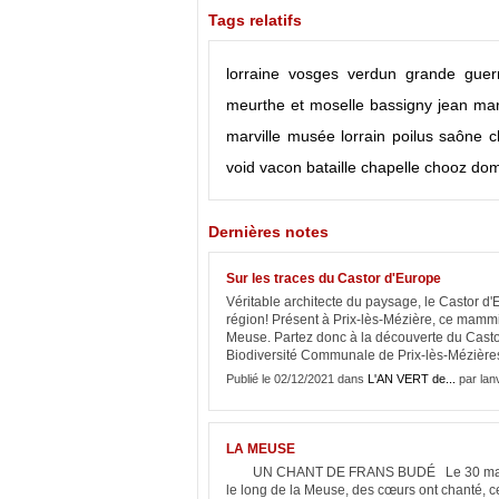
Tags relatifs
lorraine
vosges
verdun
grande guer
meurthe et moselle
bassigny
jean mar
marville
musée lorrain
poilus
saône
c
void vacon
bataille
chapelle
chooz
do
Dernières notes
Sur les traces du Castor d'Europe
Véritable architecte du paysage, le Castor d
région! Présent à Prix-lès-Mézière, ce mam
Meuse. Partez donc à la découverte du Castor!
Biodiversité Communale de Prix-lès-Mézières
Publié le 02/12/2021 dans
L'AN VERT de...
par lan
LA MEUSE
UN CHANT DE FRANS BUDÉ Le 30 mai 2015,
le long de la Meuse, des cœurs ont chanté, c