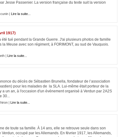
 Jesse Passenier. La version française du texte suit la version
 cunin |
Lire la suite...
vril 1917)
 été tué pendant la Grande Guerre. J'ai plusieurs photos de famille
ve dans la Meuse avec son régiment, à FORIMONT, au sud de Vauquois.
eth |
Lire la suite...
'annonce du décès de Sébastien Brunella, fondateur de l’association
astien) pour les malades de la SLA. Lui-même était porteur de la
 y a un an, à l'occasion d'un événement organisé à Verdun par 2A2S
 30...
hiron |
Lire la suite...
 de toute sa famille. À 14 ans, elle se retrouve seule dans son
 de Verdun, occupé par les Allemands. En février 1917, les Allemands,