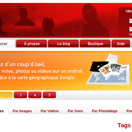
M
tes
Par Images
Par Vidéos
Par Sons
Par Photoblogs
Par
Tags 