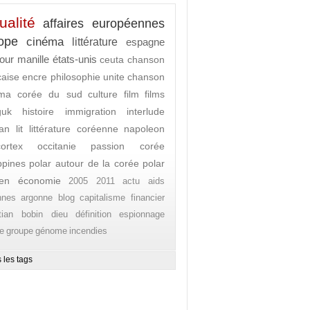
ualité
affaires européennes
ope
cinéma
littérature
espagne
our
manille
états-unis
ceuta
chanson
caise
encre
philosophie
unite
chanson
ema
corée du sud
culture
film
films
guk
histoire
immigration
interlude
an lit
littérature coréenne
napoleon
ortex
occitanie
passion corée
ippines
polar autour de la corée
polar
en
économie
2005
2011
actu
aids
nnes
argonne
blog
capitalisme financier
stian bobin
dieu
définition
espionnage
e
groupe
génome
incendies
 les tags