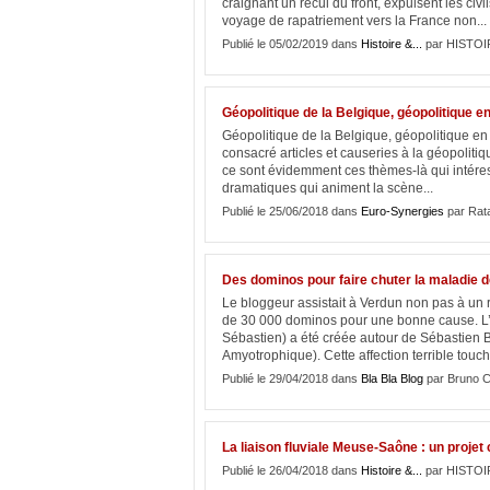
craignant un recul du front, expulsent les civ
voyage de rapatriement vers la France non...
Publié le 05/02/2019 dans
Histoire &...
par HISTOI
Géopolitique de la Belgique, géopolitique e
Géopolitique de la Belgique, géopolitique e
consacré articles et causeries à la géopoliti
ce sont évidemment ces thèmes-là qui intéres
dramatiques qui animent la scène...
Publié le 25/06/2018 dans
Euro-Synergies
par Rat
Des dominos pour faire chuter la maladie 
Le bloggeur assistait à Verdun non pas à un
de 30 000 dominos pour une bonne cause. L’a
Sébastien) a été créée autour de Sébastien B
Amyotrophique). Cette affection terrible touch
Publié le 29/04/2018 dans
Bla Bla Blog
par Bruno C
La liaison fluviale Meuse-Saône : un projet c
Publié le 26/04/2018 dans
Histoire &...
par HISTOI