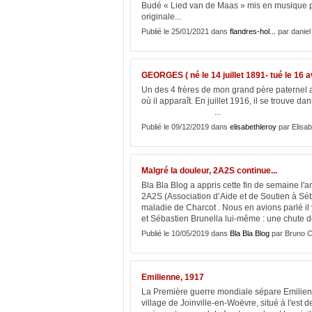
Budé « Lied van de Maas » mis en musique par
originale...
Publié le 25/01/2021 dans
flandres-hol...
par daniel
GEORGES ( né le 14 juillet 1891- tué le 16 a
Un des 4 frères de mon grand père paternel a
où il apparaît. En juillet 1916, il se trou
...
Publié le 09/12/2019 dans
elisabethleroy
par Elisab
Malgré la douleur, 2A2S continue...
Bla Bla Blog a appris cette fin de semaine l
2A2S (Association d’Aide et de Soutien à Séb
maladie de Charcot . Nous en avions parlé il
et Sébastien Brunella lui-même : une chute de
Publié le 10/05/2019 dans
Bla Bla Blog
par Bruno C
Emilienne, 1917
La Première guerre mondiale sépare Emilienne
village de Joinville-en-Woëvre, situé à l'est