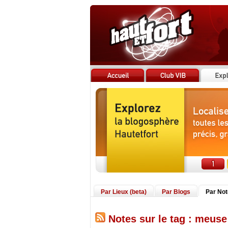
Par Lieux (beta)
Par Blogs
Par No
Notes sur le tag : meuse