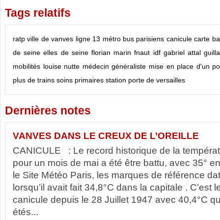
Tags relatifs
ratp
ville de vanves
ligne 13
métro
bus parisiens
canicule
carte ba
de seine
elles de seine
florian marin
fnaut idf
gabriel attal
guil
mobilités
louise nutte médecin généraliste
mise en place d'un p
plus de trains
soins primaires
station porte de versailles
Dernières notes
VANVES DANS LE CREUX DE L’OREILLE
CANICULE : Le record historique de la températu
pour un mois de mai a été être battu, avec 35° en
le Site Météo Paris, les marques de référence da
lorsqu’il avait fait 34,8°C dans la capitale . C’es
canicule depuis le 28 Juillet 1947 avec 40,4°C qu
étés...