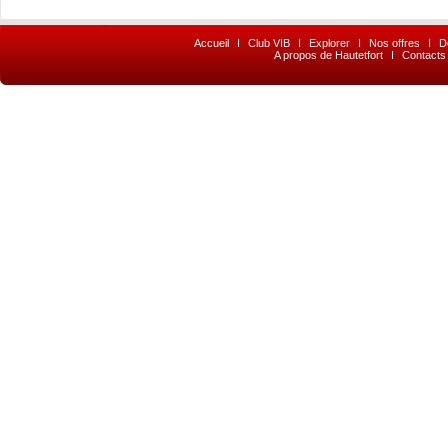
Accueil
I
Club VIB
I
Explorer
I
Nos offres
I
D
A propos de Hautetfort
I
Contacts