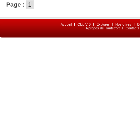
Page :
1
Accueil
I
Club VIB
I
Explorer
I
Nos offres
I
D
A propos de Hautetfort
I
Contacts