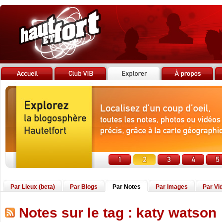
Par Lieux (beta)
Par Blogs
Par Notes
Par Images
Par Vi
Notes sur le tag : katy watson