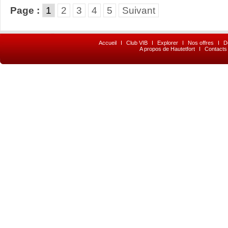
Page :
1
2
3
4
5
Suivant
Accueil
I
Club VIB
I
Explorer
I
Nos offres
I
D
A propos de Hautetfort
I
Contacts