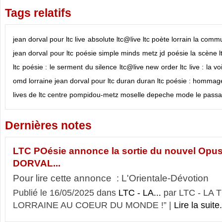
Tags relatifs
jean dorval pour ltc live
absolute ltc@live
ltc
poète lorrain
la commu
jean dorval pour ltc poésie
simple minds
metz
jd
poésie
la scène lt
ltc poésie : le serment du silence
ltc@live
new order
ltc live : la v
omd
lorraine
jean dorval pour ltc
duran duran
ltc poésie : hommage 
lives de ltc
centre pompidou-metz
moselle
depeche mode
le pass
Dernières notes
LTC POésie annonce la sortie du nouvel Opu
DORVAL...
Pour lire cette annonce : L'Orientale-Dévotion
Publié le 16/05/2025 dans
LTC - LA...
par LTC - LA
LORRAINE AU COEUR DU MONDE !” |
Lire la suite.