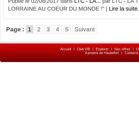
Publié le 02/08/2017 dans
LTC - LA...
par LTC - LA
LORRAINE AU COEUR DU MONDE !” |
Lire la suite.
Page :
1
2
3
4
5
Suivant
Accueil
I
Club VIB
I
Explorer
I
Nos offres
I
D
A propos de Hautetfort
I
Contacts