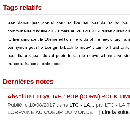
Tags relatifs
jean dorval
jean dorval pour ltc live
les lives de ltc
ltc live
communauté d'ltc live
du 20 mars au 26 avril 2014
duran duran
du
ltc live annonce : la 10ème édition
the lords of the new church
afr
bunnymen
geth'life
taxi girl
laibach
le mouv' vitaminé !
alphaville
pour ltc arts
jean dorval poète lorrain
le nouvel album
silverste
france
la france sociale
poésie
Dernières notes
Absolute LTC@LIVE : POP (CORN) ROCK TIM
Publié le 10/08/2017 dans
LTC - LA...
par LTC - LA
LORRAINE AU COEUR DU MONDE !” |
Lire la suite.