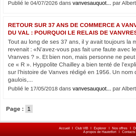
Publié le 04/07/2026 dans
vanvesauquot...
par Albert
RETOUR SUR 37 ANS DE COMMERCE A VAN
DU VAL : POURQUOI LE RELAIS DE VANVRE
Tout au long de ses 37 ans, il y avait toujours l
revenait : «N’avez-vous pas fait une faute avec le
Vranves ? ». Et bien non, mais personne ne peut 
ce « R ». Hyppolite Chailley a bien tenté de l’expl
sur l’histoire de Vanves rédigé en 1956. Un nom d
gaulois,...
Publié le 17/05/2018 dans
vanvesauquot...
par Albert
Page :
1
Accueil
I
Club VIB
I
Explorer
I
Nos offres
I
D
A propos de Hautetfort
I
Contacts