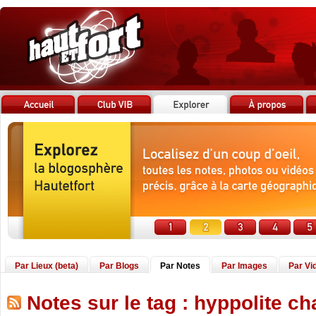
Par Lieux (beta)
Par Blogs
Par Notes
Par Images
Par Vi
Notes sur le tag : hyppolite cha