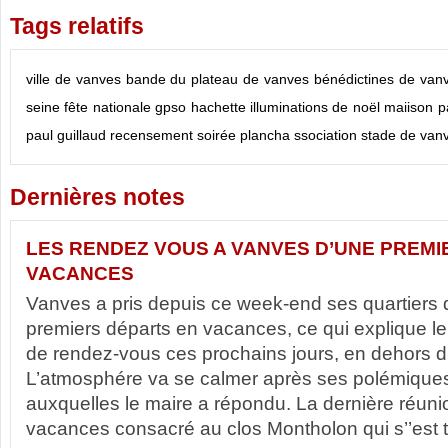
Tags relatifs
ville de vanves
bande du plateau de vanves
bénédictines de van
seine
fête nationale
gpso
hachette
illuminations de noël
maiison p
paul guillaud
recensement
soirée plancha
ssociation stade de van
Dernières notes
LES RENDEZ VOUS A VANVES D’UNE PREMI
VACANCES
Vanves a pris depuis ce week-end ses quartiers d
premiers départs en vacances, ce qui explique l
de rendez-vous ces prochains jours, en dehors du
L’atmosphére va se calmer après ses polémiques 
auxquelles le maire a répondu. La dernière réuni
vacances consacré au clos Montholon qui s’’est t