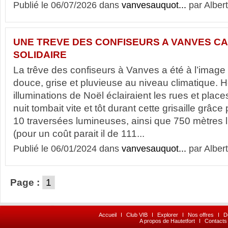
Publié le 06/07/2026 dans
vanvesauquot...
par Albert
UNE TREVE DES CONFISEURS A VANVES CA
SOLIDAIRE
La trêve des confiseurs à Vanves a été à l’image
douce, grise et pluvieuse au niveau climatique.
illuminations de Noël éclairaient les rues et plac
nuit tombait vite et tôt durant cette grisaille grâce 
10 traversées lumineuses, ainsi que 750 mètres l
(pour un coût parait il de 111...
Publié le 06/01/2024 dans
vanvesauquot...
par Albert
Page :
1
Accueil
I
Club VIB
I
Explorer
I
Nos offres
I
D
A propos de Hautetfort
I
Contacts