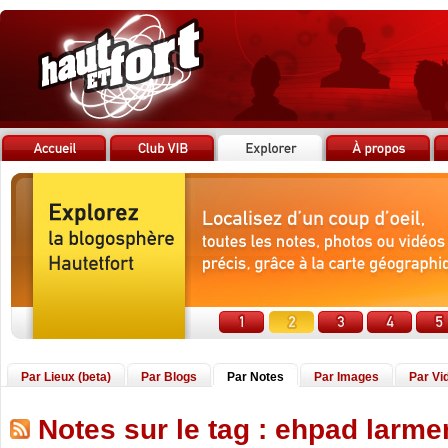
Par Lieux (beta)
Par Blogs
Par Notes
Par Images
Par Vi
Notes sur le tag : ehpad larme