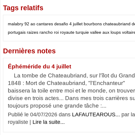
Tags relatifs
malabry
92
ao
cantares
desafio
4 juillet
bourbons
chateaubriand
d
portugais
raizes
rancho
roi
royaute
turquie
vallee aux loups
voltair
Dernières notes
Éphéméride du 4 juillet
La tombe de Chateaubriand, sur l'îlot du Gran
1848 : Mort de Chateaubriand, "l'Enchanteur" 
baissera la toile entre moi et le monde, on trou
divise en trois actes... Dans mes trois carrières 
toujours proposé une grande tâche :...
Publié le 04/07/2026 dans
LAFAUTEAROUS...
par l
royaliste |
Lire la suite...