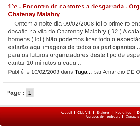
1°e - Encontro de cantores a desgarrada - Or
Chatenay Malabry
Ontem a noite dia 09/02/2008 foi o primeiro en
desafio na vila de Chatenay Malabry ( 92 ) A sal
homens ( lol ) Não podemos ficar todo o espectá
estarão aqui imagens de todos os participantes ..
para os futuros organizadores deste tipo de espec
cantar 10 minutos a cada...
Publié le 10/02/2008 dans
Tuga...
par Amandio DE O
Page :
1
Accueil
I
Club VIB
I
Explorer
I
Nos offres
I
D
A propos de Hautetfort
I
Contacts