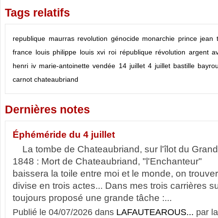
Tags relatifs
republique
maurras
revolution
génocide
monarchie
prince jean
france
louis philippe
louis xvi
roi
république
révolution
argent
av
henri iv
marie-antoinette
vendée
14 juillet
4 juillet
bastille
bayro
carnot
chateaubriand
Dernières notes
Éphéméride du 4 juillet
La tombe de Chateaubriand, sur l'îlot du Gran
1848 : Mort de Chateaubriand, "l'Enchanteur" 
baissera la toile entre moi et le monde, on trou
divise en trois actes... Dans mes trois carrières 
toujours proposé une grande tâche :...
Publié le 04/07/2026 dans
LAFAUTEAROUS...
par l