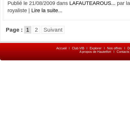
Publié le 21/08/2009 dans
LAFAUTEAROUS...
par l
royaliste |
Lire la suite...
Page :
1
2
Suivant
Accueil
I
Club VIB
I
Explorer
I
Nos offres
I
D
A propos de Hautetfort
I
Contacts