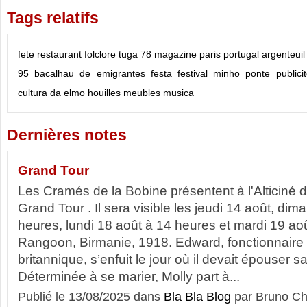
Tags relatifs
fete
restaurant
folclore
tuga
78
magazine
paris
portugal
argenteuil
95
bacalhau
de
emigrantes
festa
festival
minho
ponte
publici
cultura
da
elmo
houilles
meubles
musica
Dernières notes
Grand Tour
Les Cramés de la Bobine présentent à l'Alticiné 
Grand Tour . Il sera visible les jeudi 14 août, di
heures, lundi 18 août à 14 heures et mardi 19 a
Rangoon, Birmanie, 1918. Edward, fonctionnaire 
britannique, s’enfuit le jour où il devait épouser s
Déterminée à se marier, Molly part à...
Publié le 13/08/2025 dans
Bla Bla Blog
par Bruno Ch