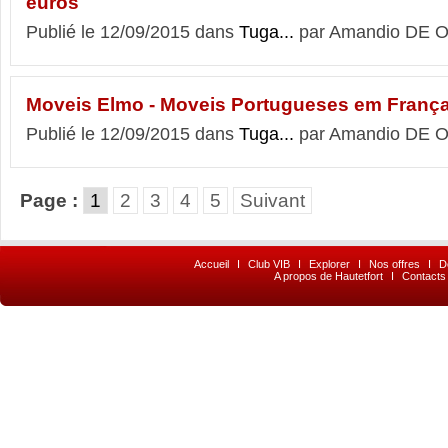
euros
Publié le 12/09/2015 dans
Tuga...
par Amandio DE O
Moveis Elmo - Moveis Portugueses em Franç
Publié le 12/09/2015 dans
Tuga...
par Amandio DE O
Page :
1
2
3
4
5
Suivant
Accueil
I
Club VIB
I
Explorer
I
Nos offres
I
D
A propos de Hautetfort
I
Contacts