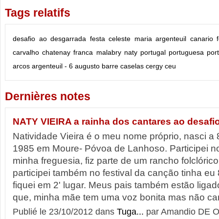
Tags relatifs
desafio
ao
desgarrada
festa
celeste
maria
argenteuil
canario
carvalho
chatenay
franca
malabry
naty
portugal
portuguesa
por
arcos
argenteuil - 6
augusto
barre
caselas
cergy
ceu
Dernières notes
NATY VIEIRA a rainha dos cantares ao desafio
Natividade Vieira é o meu nome próprio, nasci a
1985 em Moure- Póvoa de Lanhoso. Participei no
minha freguesia, fiz parte de um rancho folclóric
participei também no festival da canção tinha eu
fiquei em 2' lugar. Meus pais também estão liga
que, minha mãe tem uma voz bonita mas não can
Publié le 23/10/2012 dans
Tuga...
par Amandio DE O