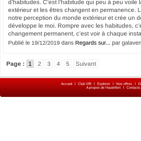
d’habitudes. C’est l’habitude qui peu à peu voile 
extérieur et les êtres changent en permanence. L
notre perception du monde extérieur et crée un d
développe le moi. Rompre avec les habitudes, c’e
changement permanent, c’est voir à chaque insta
Publié le 19/12/2019 dans
Regards sur...
par galaven
Page :
1
2
3
4
5
Suivant
Accueil
I
Club VIB
I
Explorer
I
Nos offres
I
D
A propos de Hautetfort
I
Contacts