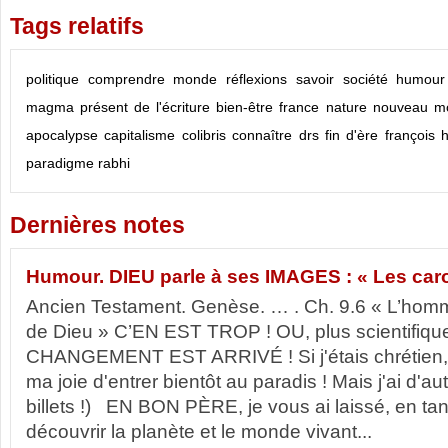
Tags relatifs
politique
comprendre
monde
réflexions
savoir
société
humour
magma présent de l'écriture
bien-être
france
nature
nouveau m
apocalypse
capitalisme
colibris
connaître
drs
fin d'ère
françois 
paradigme
rabhi
Dernières notes
Humour. DIEU parle à ses IMAGES : « Les carot
Ancien Testament. Genèse. … . Ch. 9.6 « L’homm
de Dieu » C’EN EST TROP ! OU, plus scientifi
CHANGEMENT EST ARRIVÉ ! Si j'étais chrétien, q
ma joie d'entrer bientôt au paradis ! Mais j'ai d'au
billets !) EN BON PÈRE, je vous ai laissé, en tan
découvrir la planète et le monde vivant...