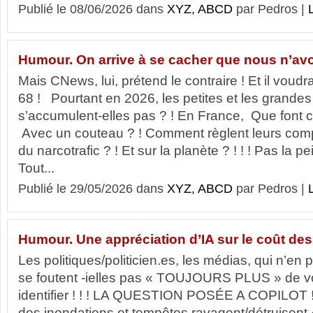
Publié le 08/06/2026 dans
XYZ, ABCD
par Pedros |
L
Humour. On arrive à se cacher que nous n’av
Mais CNews, lui, prétend le contraire ! Et il voudra
68 ! Pourtant en 2026, les petites et les grande
s’accumulent-elles pas ? ! En France, Que font c
Avec un couteau ? ! Comment règlent leurs comp
du narcotrafic ? ! Et sur la planète ? ! ! ! Pas la pe
Tout...
Publié le 29/05/2026 dans
XYZ, ABCD
par Pedros |
L
Humour. Une appréciation d’IA sur le coût des
Les politiques/politicien.es, les médias, qui n’en 
se foutent -ielles pas « TOUJOURS PLUS » de vo
identifier ! ! ! LA QUESTION POSÉE A COPILOT ! 
des inondations et tempêtes ravagent/détruisent « 