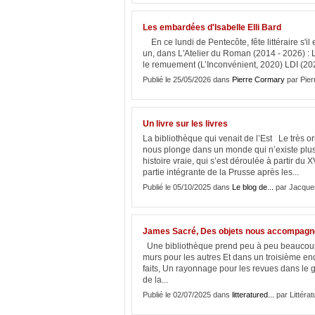
Les embardées d'Isabelle Elli Bard
En ce lundi de Pentecôte, fête littéraire s'il 
un, dans L'Atelier du Roman (2014 - 2026) : 
le remuement (L’Inconvénient, 2020) LDI (20
Publié le 25/05/2026 dans
Pierre Cormary
par Pie
Un livre sur les livres
La bibliothèque qui venait de l’Est Le très o
nous plonge dans un monde qui n’existe plus
histoire vraie, qui s’est déroulée à partir d
partie intégrante de la Prusse après les...
Publié le 05/10/2025 dans
Le blog de...
par Jacques
James Sacré, Des objets nous accompagnen
Une bibliothèque prend peu à peu beaucoup d
murs pour les autres Et dans un troisième en
faits, Un rayonnage pour les revues dans le
de la...
Publié le 02/07/2025 dans
litteratured...
par Littérat