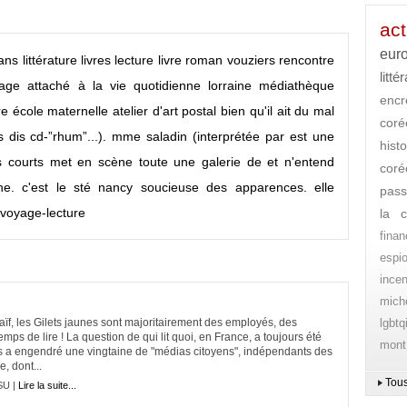
act
eur
éans
littérature
livres
lecture
livre
roman
vouziers
rencontre
litté
age
attaché à la vie quotidienne
lorraine
médiathèque
encr
re
école maternelle
atelier d'art postal
bien qu'il ait du mal
cor
s dis
cd-”rhum”...). mme saladin (interprétée par est une
histo
s courts met en scène toute une galerie de
et n'entend
coré
ne. c'est le sté
nancy
soucieuse des apparences. elle
pass
voyage-lecture
la c
finan
espi
ince
mich
naïf, les Gilets jaunes sont majoritairement des employés, des
lgbtq
emps de lire ! La question de qui lit quoi, en France, a toujours été
mont
 a engendré une vingtaine de "médias citoyens", indépendants des
e, dont...
Tous
SU |
Lire la suite...