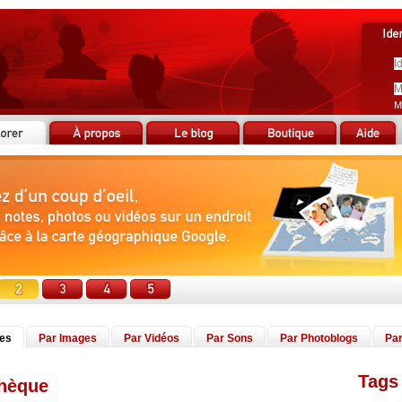
M
tes
Par Images
Par Vidéos
Par Sons
Par Photoblogs
Par
Tags 
thèque