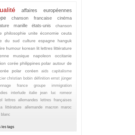
ualité
affaires européennes
ope
chanson francaise
cinéma
rature
manille
états-unis
chanson
e
philosophie
unite
économie
ceuta
ée du sud
culture
espagne
hanguk
ire
humour
korean lit
lettres
littérature
enne
musique
napoleon
occitanie
ion corée
philippines
polar autour de
orée
polar coréen
aids
capitalisme
cier
christian bobin
définition
ernst jünger
onnage
france
groupe
immigration
ndies
interlude
italie
jean luc romeor
el
lettres allemandes
lettres françaises
ia
littérature allemande
macron
maroc
 blanc
 les tags