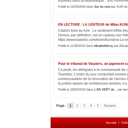
trouvées dans la bibliothèque. Éric FERRA
Publié le 16/05/2024 dans
Sur du vent
par SUR du
EN LECTURE : LA LENTEUR de Milan KU
Citation tirée du livre : Le sentiment d'être 
l'amour, par définition, est un cadeau non mé
https://www.babelio.com/livres/Kundera-La-l
Publié le 11/08/2023 dans
elisabethleroy
par Elisab
Pour le tribunal de Vouziers, un jugement s
Ce jeudi, les délégués à la communauté de c
Tourelles. L'ordre du jour comportait comme p
communautaire de la rénovation de l'ancien tr
la justice depuis de nombreuses années, il a é
Publié le 26/05/2023 dans
L'AN VERT de...
par lan
Page :
1
2
3
4
5
Suivant
Accueil
I
Club