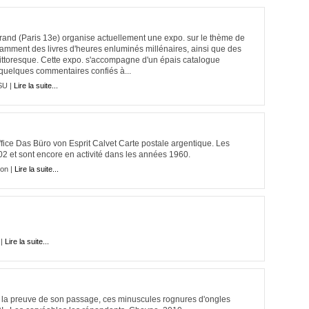
rrand (Paris 13e) organise actuellement une expo. sur le thème de
tamment des livres d'heures enluminés millénaires, ainsi que des
ittoresque. Cette expo. s'accompagne d'un épais catalogue
quelques commentaires confiés à...
SU |
Lire la suite...
ffice Das Büro von Esprit Calvet Carte postale argentique. Les
02 et sont encore en activité dans les années 1960.
on |
Lire la suite...
 |
Lire la suite...
u la preuve de son passage, ces minuscules rognures d'ongles