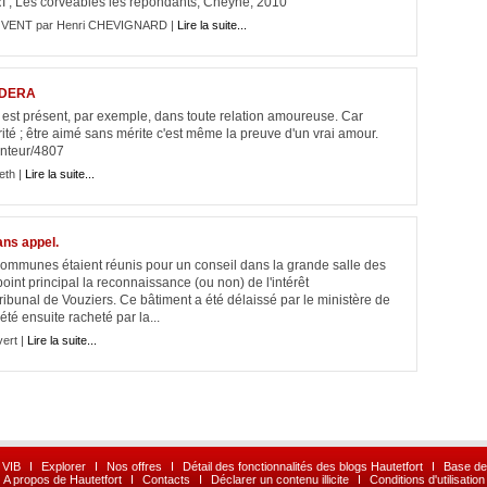
RI , Les corvéables les répondants, Cheyne, 2010
 VENT par Henri CHEVIGNARD |
Lire la suite...
NDERA
élu est présent, par exemple, dans toute relation amoureuse. Car
rité ; être aimé sans mérite c'est même la preuve d'un vrai amour.
enteur/4807
eth |
Lire la suite...
ans appel.
ommunes étaient réunis pour un conseil dans la grande salle des
oint principal la reconnaissance (ou non) de l'intérêt
ibunal de Vouziers. Ce bâtiment a été délaissé par le ministère de
té ensuite racheté par la...
vert |
Lire la suite...
 VIB
I
Explorer
I
Nos offres
I
Détail des fonctionnalités des blogs Hautetfort
I
Base de
A propos de Hautetfort
I
Contacts
I
Déclarer un contenu illicite
I
Conditions d'utilisation