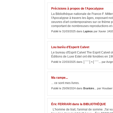
Précisions à propos de l'Apocalypse
La Bibliothèque nationale de France-F. Mitte
l'Apocalypse à travers les âges, exposant no
oeuvres d'art contemporaines sur ce thème p
comportant de nombreuses reproductions et 
Publié le 31/03/2025 dans
Lapinos
par Xavier JAS
Lou burèu d'Esperit Calvet
Le bureau d'Esprit Calvet The Esprit Calvet o
Éditions de Luxe Estel ont été fondées en 19
Publié le 22/03/2025 dans
│ˉˉˉˉ│∩│ˉˉˉˉ...
par Avign
Ma rampe...
... ce sont mes livres.
Publié le 25/09/2024 dans
Branloire...
par Houdaer
Éric FERRARI dans la BIBLIOTHÈQUE
L'homme de trait, l'animal de somme. J'ai v