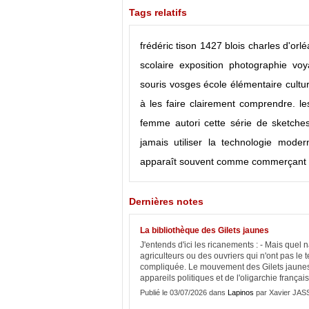
Tags relatifs
frédéric tison
1427
blois
charles d'orl
scolaire
exposition
photographie
voy
souris
vosges
école élémentaire
cultu
à les faire clairement comprendre. le
femme autori
cette série de sketche
jamais utiliser la technologie moder
apparaît souvent comme commerçant
Dernières notes
La bibliothèque des Gilets jaunes
J'entends d'ici les ricanements : - Mais quel 
agriculteurs ou des ouvriers qui n'ont pas le t
compliquée. Le mouvement des Gilets jaunes
appareils politiques et de l'oligarchie français
Publié le 03/07/2026 dans
Lapinos
par Xavier JAS