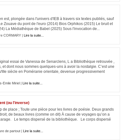
en est, plongée dans l'univers d'IEB à travers six textes publiés, sauf
Le Zouave du pont de l'euro (2014) Bios Orphikos (2015) Le bruit et
24) La Médiathèque de Babel (2025) Sous l'invocation de...
rre CORMARY |
Lire la suite...
riginal essai de Vanessa de Senarclens, L a Bibliothèque retrouvée ,
, et dont nous sommes quelques-uns à avoir la nostalgie. C’est une
u XVIIIe siècle en Poméranie orientale, devenue progressivement
-Emile Miriel |
Lire la suite...
t (ou l'inverse)
e place ; Toute une pièce pour les livres de poésie. Deux grands
droit, de beaux livres (comme on dit) À cause de voyages qu’on a
 garage. Le temps dispersé de la bibliothèque. Le corps dispersé
ure de partout |
Lire la suite...