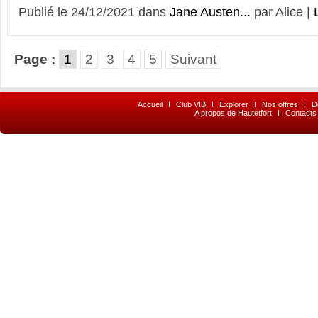
Publié le 24/12/2021 dans
Jane Austen...
par Alice |
Page :
1
2
3
4
5
Suivant
Accueil
I
Club VIB
I
Explorer
I
Nos offres
I
D
A propos de Hautetfort
I
Contacts