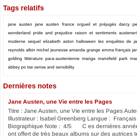
Tags relatifs
jane austen
jane austen france
orgueil et préjugés
darcy
pe
wonderland
pride and prejudice
raison et sentiments
austener
moderne
sequel
elizabeth aston
halloween
les enquêtes de j
reynolds
albin michel jeunesse
amanda grange
emma
français
ja
golding
littérature para-austenienne
manga
mansfield park
mar
abbey
po tse
sense and sensibility
Dernières notes
Jane Austen, une Vie entre les Pages
Titre : Jane Austen, une Vie entre les Pages Aut
Illustrateur : Isabel Greenberg Langue : França
Biographique Note : 4/5 C es dernières années
ont offert de très beaux albums sur des autrices t