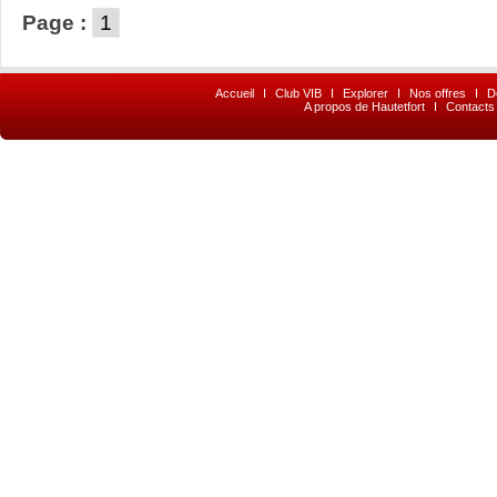
Page :
1
Accueil
I
Club VIB
I
Explorer
I
Nos offres
I
D
A propos de Hautetfort
I
Contacts