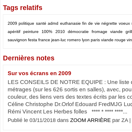
Tags relatifs
2009
politique
santé
admd
euthanasie
fin de vie
négrette
voeux
apéritif
peinture
100%
2010
démocratie
fromage
viande gril
sauvignon
festa
france
jean-luc romero
lyon
paris
viande rouge
vi
Dernières notes
Sur vos écrans en 2009
LES CONSEILS DE NOTRE EQUIPE : Une liste d
métrages (sur les 626 sortis en salles), avec, pour
couleur, des liens vers des textes écrits par les 
Céline Christophe Dr.Orlof Edouard FredMJG Lu
Rémi Vincent Les Herbes folles **** * **** ****...
Publié le 03/11/2018 dans
ZOOM ARRIÈRE
par ZA 