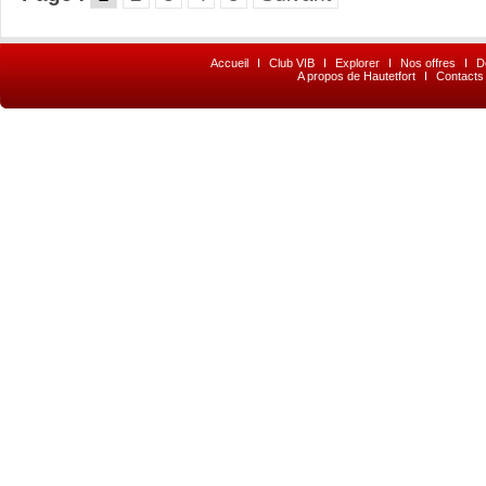
Accueil
I
Club VIB
I
Explorer
I
Nos offres
I
D
A propos de Hautetfort
I
Contacts