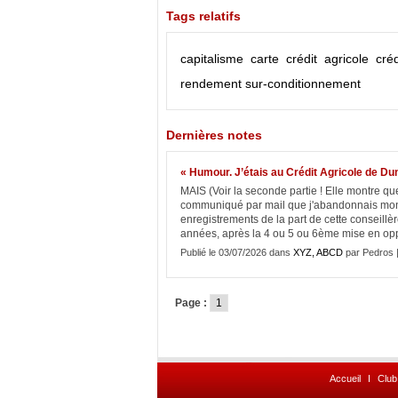
Tags relatifs
capitalisme
carte
crédit agricole
cré
rendement
sur-conditionnement
Dernières notes
« Humour. J’étais au Crédit Agricole de Dun
MAIS (Voir la seconde partie ! Elle montr
communiqué par mail que j'abandonnais mon so
enregistrements de la part de cette conseillère
années, après la 4 ou 5 ou 6ème mise en oppo
Publié le 03/07/2026 dans
XYZ, ABCD
par Pedros 
Page :
1
Accueil
I
Club