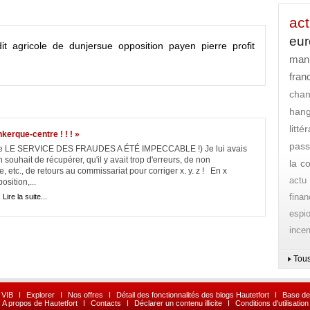
act
eu
dit agricole de dunjersue
opposition
payen pierre
profit
mani
fran
cha
han
litt
kerque-centre ! ! ! »
pass
e que LE SERVICE DES FRAUDES A ÉTÉ IMPECCABLE !) Je lui avais
uhait de récupérer, qu'il y avait trop d'erreurs, de non
la c
, etc., de retours au commissariat pour corriger x. y. z ! En x
actu
sition,...
finan
|
Lire la suite...
espi
ince
Tous
 VIB
I
Explorer
I
Nos offres
I
Détail des fonctionnalités des blogs Hautetfort
I
Base de
A propos de Hautetfort
I
Contacts
I
Déclarer un contenu illicite
I
Conditions d'utilisation