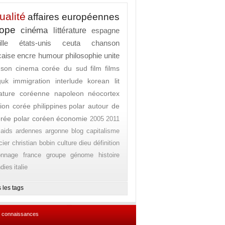
ualité
affaires européennes
rope
cinéma
littérature
espagne
lle
états-unis
ceuta
chanson
caise
encre
humour
philosophie
unite
nson
cinema
corée du sud
film
films
guk
immigration
interlude
korean lit
érature coréenne
napoleon
néocortex
ion corée
philippines
polar autour de
orée
polar coréen
économie
2005
2011
aids
ardennes
argonne
blog
capitalisme
cier
christian bobin
culture
dieu
définition
onnage
france
groupe
génome
histoire
ndies
italie
 les tags
 connaissances