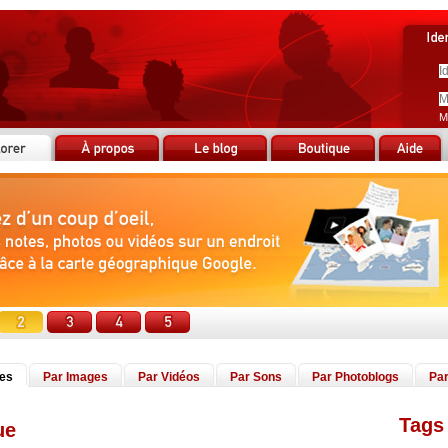
M
tes
Par Images
Par Vidéos
Par Sons
Par Photoblogs
Par
Tags 
ue