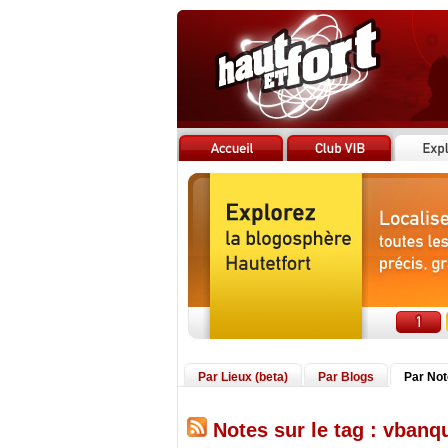
Par Lieux (beta)
Par Blogs
Par No
Notes sur le tag : vbanq