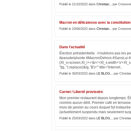
Publié le 21/10/2022 dans
Christian...
par Creseve
Macron en délicatesse avec la constitution
Publié le 23/06/2022 dans
Christian...
par Creseve
Dans l'actualité
Élection présidentielle : n'oublions pas les 
#passdelahonte #MacronDehors #SansLui #p
{Xt_s=screen;Xt_i+='&r='+Xt_s.width+'x'+Xt_s.
"]/g, '').replace(/&/g, '$')+'" title="Internet...
Publié le 30/03/2022 dans
LE BLOG...
par Christ
Carnet / Liberté provisoire
Mon premier restaurant depuis longtemps. Étra
commis aucun délit. Premier café en terrasse 
mois de janvier au cours duquel fut instaurée 
(actuellement suspendu mais seulement sus
Publié le 25/03/2022 dans
LE BLOG...
par Christ