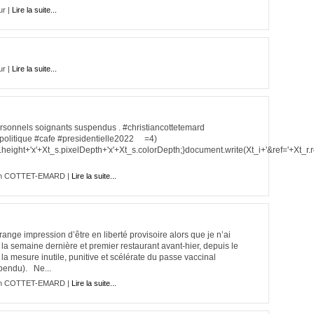
ur |
Lire la suite...
ur |
Lire la suite...
personnels soignants suspendus . #christiancottetemard
olitique #cafe #presidentielle2022 =4)
height+'x'+Xt_s.pixelDepth+'x'+Xt_s.colorDepth;}document.write(Xt_i+'&ref='+Xt_r.r
ian COTTET-EMARD |
Lire la suite...
nge impression d’être en liberté provisoire alors que je n’ai
la semaine dernière et premier restaurant avant-hier, depuis le
la mesure inutile, punitive et scélérate du passe vaccinal
pendu). Ne...
ian COTTET-EMARD |
Lire la suite...