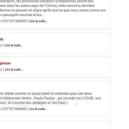
électeurs, les prochaines élections européennes seront des
me dans les autres pays de l’Union), elles seront la dernière
ionner le pouvoir en place après tout ce que nous avons connu ces
 passeport vaccinal et les...
ian COTTET-EMARD |
Lire la suite...
is
r |
Lire la suite...
prison
ur |
Lire la suite...
 Un artiste comme on aurait aimé en entendre plus ces deux
es Négresses Vertes , Paulo Paulus , qui raconte son COVID, son
rces : le Courrier des stratèges et YouTube ). ...
ian COTTET-EMARD |
Lire la suite...