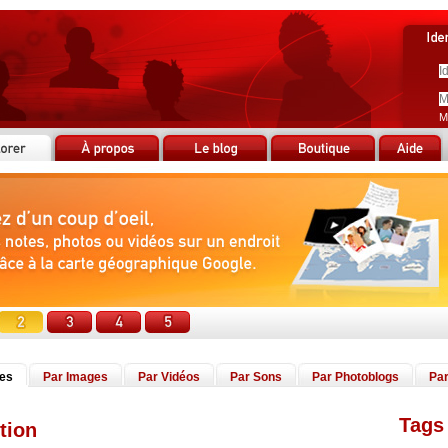
M
tes
Par Images
Par Vidéos
Par Sons
Par Photoblogs
Par
Tags 
tion