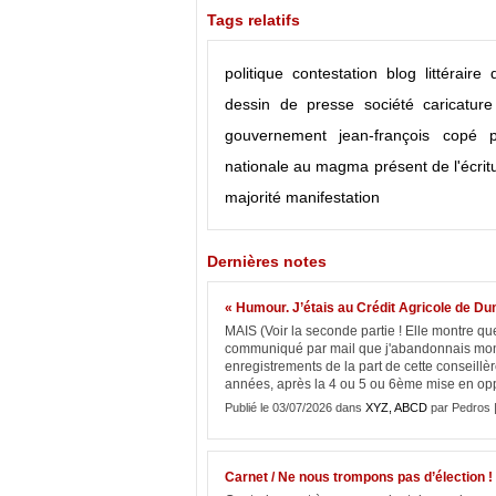
Tags relatifs
politique
contestation
blog littéraire
dessin de presse
société
caricature
gouvernement
jean-françois copé
nationale
au magma présent de l'écrit
majorité
manifestation
Dernières notes
« Humour. J’étais au Crédit Agricole de Dun
MAIS (Voir la seconde partie ! Elle montr
communiqué par mail que j'abandonnais mon so
enregistrements de la part de cette conseillère
années, après la 4 ou 5 ou 6ème mise en oppo
Publié le 03/07/2026 dans
XYZ, ABCD
par Pedros 
Carnet / Ne nous trompons pas d’élection !