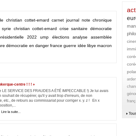
act
eu
 de christian cottet-emard
carnet
journal
note
chronique
mani
syrie
christian cottet-emard
crise sanitaire
démocratie
phil
présidentielle 2022
ump
élections
analyse
assemblée
cin
ure
démocratie en danger
france
guerre
idée
libye
macron
immi
coré
coré
pola
arde
kerque-centre ! ! ! »
chan
e que LE SERVICE DES FRAUDES A ÉTÉ IMPECCABLE !) Je lui avais
gén
uhait de récupérer, qu'il y avait trop d'erreurs, de non
, etc., de retours au commissariat pour corriger x. y. z ! En x
franç
sition,...
|
Lire la suite...
Tous