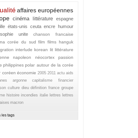
ualité
affaires européennes
rope
cinéma
littérature
espagne
lle
états-unis
ceuta
encre
humour
osophie
unite
chanson francaise
ema
corée du sud
film
films
hanguk
gration
interlude
korean lit
littérature
enne
napoleon
néocortex
passion
e
philippines
polar autour de la corée
r coréen
économie
2005
2011
actu
aids
nnes
argonne
capitalisme financier
son
culture
dieu
définition
france
groupe
ome
histoire
incendies
italie
lettres
lettres
aises
macron
 les tags