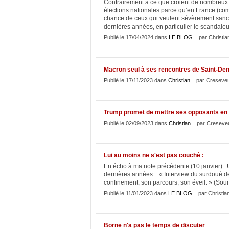
Contrairement à ce que croient de nombreux 
élections nationales parce qu’en France (com
chance de ceux qui veulent sévèrement sanct
dernières années, en particulier le scandaleux
Publié le 17/04/2024 dans
LE BLOG...
par Christ
Macron seul à ses rencontres de Saint-Den
Publié le 17/11/2023 dans
Christian...
par Creseveu
Trump promet de mettre ses opposants en 
Publié le 02/09/2023 dans
Christian...
par Creseve
Lui au moins ne s'est pas couché :
En écho à ma note précédente (10 janvier) :
dernières années : « Interview du surdoué d
confinement, son parcours, son éveil. » (Sou
Publié le 11/01/2023 dans
LE BLOG...
par Christ
Borne n'a pas le temps de discuter