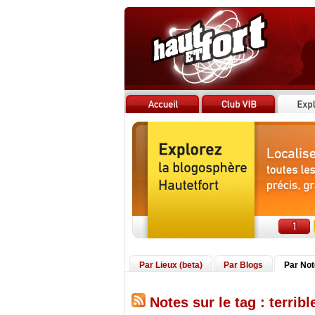
Par Lieux (beta)
Par Blogs
Par No
Notes sur le tag : terribl