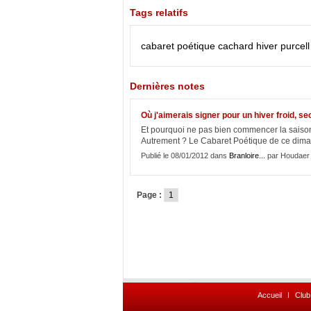
Tags relatifs
cabaret poétique
cachard
hiver
purcell
Dernières notes
Où j'aimerais signer pour un hiver froid, sec
Et pourquoi ne pas bien commencer la saison e
Autrement ? Le Cabaret Poétique de ce diman
Publié le 08/01/2012 dans
Branloire...
par Houdaer
Page :
1
Accueil
I
Club