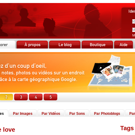
M
tes
Par Images
Par Vidéos
Par Sons
Par Photoblogs
Par
Tags 
e love