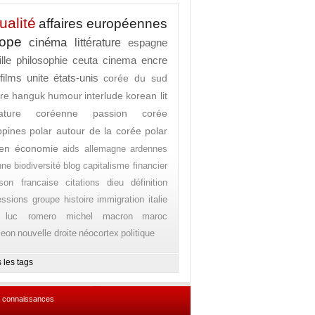
ualité
affaires européennes
rope
cinéma
littérature
espagne
lle
philosophie
ceuta
cinema
encre
films
unite
états-unis
corée du sud
ure
hanguk
humour
interlude
korean lit
érature coréenne
passion corée
ippines
polar autour de la corée
polar
en
économie
aids
allemagne
ardennes
nne
biodiversité
blog
capitalisme financier
son francaise
citations
dieu
définition
essions
groupe
histoire
immigration
italie
 luc romero michel
macron
maroc
leon
nouvelle droite
néocortex
politique
 les tags
 connaissances