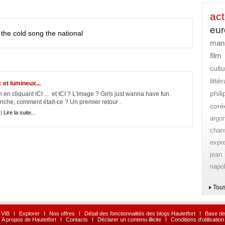
act
eu
the cold song
the national
mani
film
cult
litt
 et lumineux...
phil
n cliquant ICI ... et ICI ? L'image ? Girls just wanna have fun.
che, comment était-ce ? Un premier retour .
coré
 |
Lire la suite...
argo
chan
expr
jean
napo
Tous
 VIB
I
Explorer
I
Nos offres
I
Détail des fonctionnalités des blogs Hautetfort
I
Base de
A propos de Hautetfort
I
Contacts
I
Déclarer un contenu illicite
I
Conditions d'utilisation