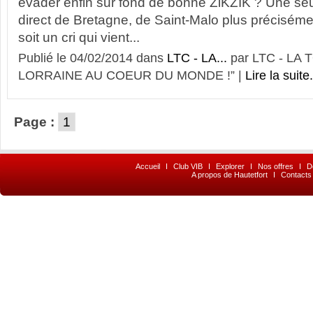
évader enfin sur fond de bonne ZiKZIK ? Une seul
direct de Bretagne, de Saint-Malo plus préciséme
soit un cri qui vient...
Publié le 04/02/2014 dans
LTC - LA...
par LTC - LA
LORRAINE AU COEUR DU MONDE !” |
Lire la suite.
Page :
1
Accueil
I
Club VIB
I
Explorer
I
Nos offres
I
D
A propos de Hautetfort
I
Contacts