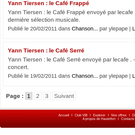
Yann Tiersen : le Café Frappé
Yann Tiersen : le Café Frappé envoyé par lecafe 
dernière sélection musicale.
Publié le 20/02/2011 dans
Chanson...
par ylepape |
L
Yann Tiersen : le Café Serré
Yann Tiersen : le Café Serré envoyé par lecafe . - 
concert.
Publié le 19/02/2011 dans
Chanson...
par ylepape |
L
Page :
1
2
3
Suivant
Accueil
I
Club VIB
I
Explorer
I
Nos offres
I
D
A propos de Hautetfort
I
Contacts