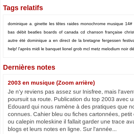
Tags relatifs
dominique a.
ginette
les têtes raides
monochrome
musique
14# 
bas débit
beatles
boards of canada
cd
chanson française
chri
autre été
dominique a
en direct de la bretagne
fergessen
festiv
help!
l'après midi
le banquet
lionel grob
mcl metz
melodium
noir dé
Dernières notes
2003 en musique (Zoom arrière)
Je n'y reviens pas assez sur Inisfree, mais l'ave
poursuit sa route. Publication du top 2003 avec un
Edouard qui nous ramène à des pratiques que n
connues. Cahier bleu ou fiches cartonnées, petit 
ou calepin moleskine il fallait garder une trace av
blogs et leurs notes en ligne. Sur l'année...