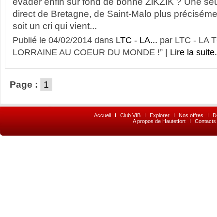
évader enfin sur fond de bonne ZiKZIK ? Une seul
direct de Bretagne, de Saint-Malo plus préciséme
soit un cri qui vient...
Publié le 04/02/2014 dans
LTC - LA...
par LTC - LA
LORRAINE AU COEUR DU MONDE !” |
Lire la suite.
Page :
1
Accueil
I
Club VIB
I
Explorer
I
Nos offres
I
D
A propos de Hautetfort
I
Contacts