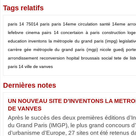
Tags relatifs
paris 14
75014
paris
paris 14eme
circulation
santé
14eme arro
lefebvre
cinema pairs 14
concertaion à paris
construction log
education
inventons la métropole du grand paris (impg)
legislati
carrère gée
métropole du grand paris (mgp)
nicole guedj
port
arrondissement
reconversion hopital broussais
social
tete de list
paris 14
ville de vanves
Dernières notes
UN NOUVEAU SITE D’INVENTONS LA METRO
DE VANVES
Après le succès des deux premières éditions d’I
du Grand Paris (IMGP), le plus grand concours d’
d’urbanisme d’Europe, 27 sites ont été retenus d