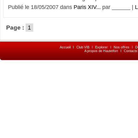
Publié le 18/05/2007 dans
Paris XIV...
par ______ |
L
Page :
1
Accueil
I
Club VIB
I
Explorer
I
Nos offres
I
D
A propos de Hautetfort
I
Contacts