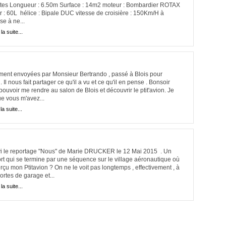
utes Longueur : 6.50m Surface : 14m2 moteur : Bombardier ROTAX
r : 60L hélice : Bipale DUC vitesse de croisière : 150Km/H à
e à ne...
 la suite...
ment envoyées par Monsieur Bertrando , passé à Blois pour
Il nous fait partager ce qu'il a vu et ce qu'il en pense . Bonsoir
ouvoir me rendre au salon de Blois et découvrir le ptit'avion. Je
ue vous m'avez...
la suite...
vi le reportage "Nous" de Marie DRUCKER le 12 Mai 2015 . Un
t qui se termine par une séquence sur le village aéronautique où
rçu mon Ptitavion ? On ne le voit pas longtemps , effectivement , à
rtes de garage et...
 la suite...