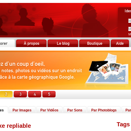
M
tes
Par Images
Par Vidéos
Par Sons
Par Photoblogs
Par
Tags 
xe repliable