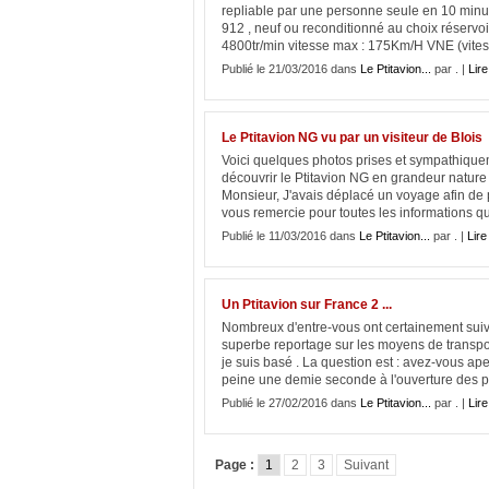
repliable par une personne seule en 10 min
912 , neuf ou reconditionné au choix réservoi
4800tr/min vitesse max : 175Km/H VNE (vitess
Publié le 21/03/2016 dans
Le Ptitavion...
par . |
Lire
Le Ptitavion NG vu par un visiteur de Blois
Voici quelques photos prises et sympathique
découvrir le Ptitavion NG en grandeur nature . 
Monsieur, J'avais déplacé un voyage afin de p
vous remercie pour toutes les informations q
Publié le 11/03/2016 dans
Le Ptitavion...
par . |
Lire 
Un Ptitavion sur France 2 ...
Nombreux d'entre-vous ont certainement sui
superbe reportage sur les moyens de transpor
je suis basé . La question est : avez-vous ape
peine une demie seconde à l'ouverture des po
Publié le 27/02/2016 dans
Le Ptitavion...
par . |
Lire
Page :
1
2
3
Suivant