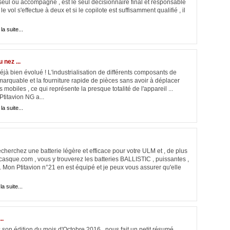
seul ou accompagné , est le seul décisionnaire final et responsable
 le vol s'effectue à deux et si le copilote est suffisamment qualifié , il
 la suite...
 nez ...
déjà bien évolué ! L'industrialisation de différents composants de
marquable et la fourniture rapide de pièces sans avoir à déplacer
obiles , ce qui représente la presque totalité de l'appareil ...
Ptitavion NG a...
 la suite...
cherchez une batterie légère et efficace pour votre ULM et , de plus
 icasque.com , vous y trouverez les batteries BALLISTIC , puissantes ,
ici . Mon Ptitavion n°21 en est équipé et je peux vous assurer qu'elle
la suite...
..
on édition du mois d'Octobre 2016 , nous fait un petit résumé