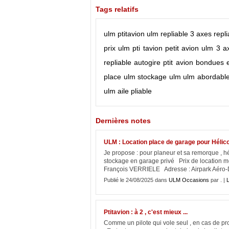
Tags relatifs
ulm
ptitavion
ulm repliable
3 axes repli
prix ulm
pti tavion
petit avion
ulm 3 a
repliable
autogire
ptit avion
bondues
place ulm
stockage ulm
ulm abordabl
ulm
aile pliable
Dernières notes
ULM : Location place de garage pour Hélico 
Je propose : pour planeur et sa remorque , hé
stockage en garage privé Prix de location m
François VERRIELE Adresse : Airpark Aéro-D
Publié le 24/08/2025 dans
ULM Occasions
par . |
L
Ptitavion : à 2 , c'est mieux ...
Comme un pilote qui vole seul , en cas de pr