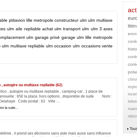
act
eur
able
ptitavion lille metropole
constructeur ulm
ulm multiaxe
litté
xes
ulm aile repliable
achat ulm
transport ulm
ulm 3 axes
encr
emplacement ulm
garage privé
garage ulm
lille metropole
cor
e
ulm multiaxe repliable
ulm occasion
ulm occasions
vente
histo
coré
coré
pola
chri
, autogire ou multiaxe repliable (62)
espi
lico , autogire ou multiaxe repliable , camping-car , 1 place de
ince
ensuelle : 65€ la place, hors options , disponible de suite Nom :
elahaye Code postal : 62 Ville :...
lettr
ire la suite...
maro
néoc
Tous
oblème , il prend ses décisions sans aide mais aussi sans influence