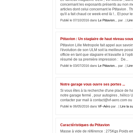
concernant les exposants présents au non mo
articles dont celui concernant le Ptitavion . T
qu'il a fait chaud ce week-end là !... Et pour les
Publié le 07/10/2016 dans
Le Ptitavion...
par . |
Lire
Ptitavion : Un stagiaire de haut niveau sous 
Ptitavion Lille Metropole fait appel aux savo
l'évolution de son ULM soit la meilleure possibl
officie en tant que stagiaire et travaille à l’op
résumé de sa première impression : De...
Publié le 03/07/2016 dans
Le Ptitavion...
par . |
Lire
Notre garage vous ouvre ses portes ...
Si vous êtes à la recherche d'une place de 
notre garage fermé , pour autogires , hélico 
contacter par mail à contact@vf-aero.com ou
Publié le 06/05/2016 dans
VF-Aéro
par . |
Lire la su
Caractéristiques du Ptitavion
Masse à vide de référence : 275Kgs Poids e