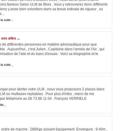
ins fameux Salon ULM de Blois . Vous y retrouverez donc différents
hierry y pose bien volontiers dans sa tenue estivale de rigueur , vu
...
 la suite...
ses ailes ...
irs de différentes personnes en matière aéronautique pour que
e . Aujourd'hui , c'est Julien , Capitaine dans l'armée de l'Air , qui
timisation de l'aile et du banc d'essais . Voici sa biographie et le
 la suite...
hangar pour abriter votre ULM , nous vous proposons 2 places dans
ULM ou multiaxes repliables . Pour plus d'infos , merci de me
 par téléphone au 06 73 86 11 04 . François VERRIELE
ite...
n ordre de marche : 286Kgs suivant équipement Envergure : 9.40m ,