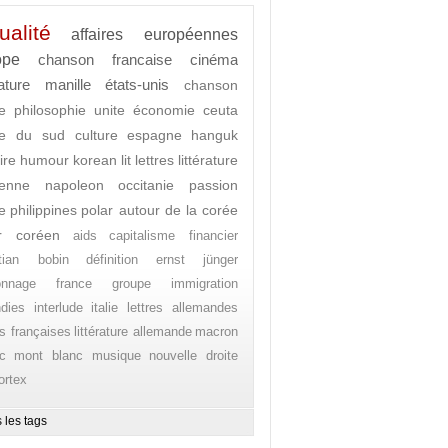
ualité
affaires européennes
ope
chanson francaise
cinéma
rature
manille
états-unis
chanson
e
philosophie
unite
économie
ceuta
ée du sud
culture
espagne
hanguk
ire
humour
korean lit
lettres
littérature
enne
napoleon
occitanie
passion
e
philippines
polar autour de la corée
r coréen
aids
capitalisme financier
stian bobin
définition
ernst jünger
onnage
france
groupe
immigration
ndies
interlude
italie
lettres allemandes
es françaises
littérature allemande
macron
c
mont blanc
musique
nouvelle droite
ortex
 les tags