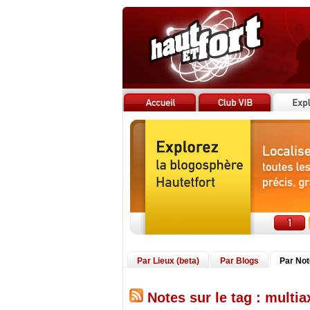
Par Lieux (beta)
Par Blogs
Par No
Notes sur le tag : multia