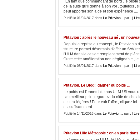
. En tant que commandant de bord , le pilote 
de la suite qu'il donne à son vol , toutefois , si
peut apporter son aide et son expérience ....
Publié le 01/04/2017 dans
Le Ptitavion...
par . |
Lire
Ptitavion : après le nouveau né , un nouveau
Depuis la reprise du concept , le Ptitavion a 
structure permet désormais d'offrir un SAV re
l'ULM dans le cas de remplacement de pièces m
Outre cette amélioration non négligeable , le 
Publié le 06/01/2017 dans
Le Ptitavion...
par . |
Lire
Ptitavion, Le Blog : gagner du poids ...
Le poids est l'ennemi de nos ULM ! Si vous re
, au meilleur prix , regardez du côté de chez
et ultra-légères ! Pour voir l'offre , cliquez 
est suffisamment...
Publié le 14/11/2016 dans
Le Ptitavion...
par . |
Lire 
Ptitavion Lille Métropole : on en parle dans .
Le fameux magazine ULM , Vol Moteur , dans s