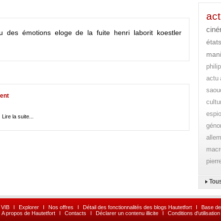
act
cin
u des émotions
eloge de la fuite
henri laborit
koestler
état
mani
phili
actu
saou
ent
cultu
espi
|
Lire la suite...
gén
alle
macr
pierr
Tous
 VIB
I
Explorer
I
Nos offres
I
Détail des fonctionnalités des blogs Hautetfort
I
Base de
A propos de Hautetfort
I
Contacts
I
Déclarer un contenu illicite
I
Conditions d'utilisation