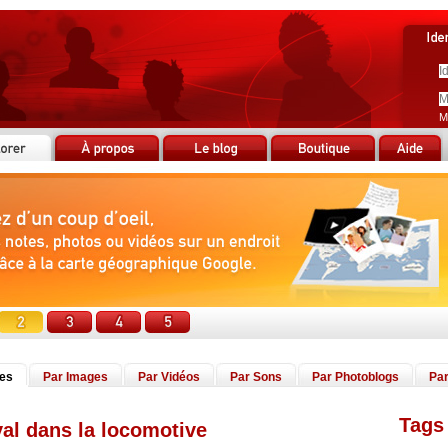
M
tes
Par Images
Par Vidéos
Par Sons
Par Photoblogs
Par
Tags 
val dans la locomotive