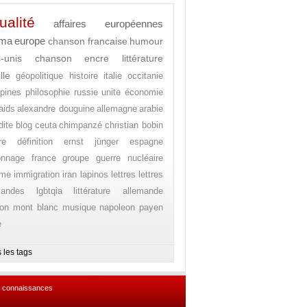
ualité
affaires européennes
éma
europe
chanson francaise
humour
s-unis
chanson
encre
littérature
lle
géopolitique
histoire
italie
occitanie
ppines
philosophie
russie
unite
économie
aids
alexandre douguine
allemagne
arabie
dite
blog
ceuta
chimpanzé
christian bobin
re
définition
ernst jünger
espagne
onnage
france
groupe
guerre nucléaire
ome
immigration
iran
lapinos
lettres
lettres
mandes
lgbtqia
littérature allemande
on
mont blanc
musique
napoleon
payen
e
 les tags
 connaissances