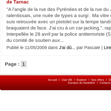
de Tarnac
"A l'angle de la rue des Pyrénées et de la rue du 
ralentissais, une nuée de types a surgi . Ma vitre 
suis retrouvée avec un pistolet sur la tempe tan
braquaient de face. J'ai cru à un car-jacking.", r
Interpellée le 28 avril par la police antiterrorist
du comité de soutien aux...
Publié le 11/05/2009 dans
J'ai dû...
par Pascale |
Lire
Page :
1
Accueil
I
Club VIB
I
Explorer
I
Nos offres
I
D
A propos de Hautetfort
I
Contacts