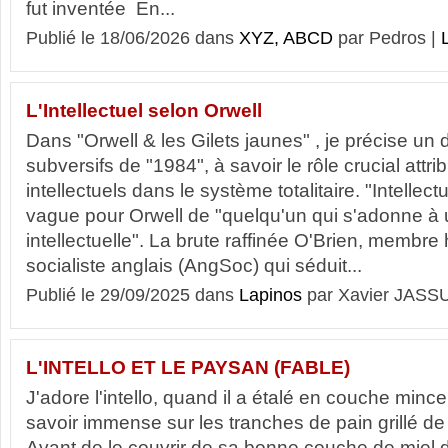
fut inventée En...
Publié le 18/06/2026 dans
XYZ, ABCD
par Pedros |
L
L'Intellectuel selon Orwell
Dans "Orwell & les Gilets jaunes" , je précise un 
subversifs de "1984", à savoir le rôle crucial attr
intellectuels dans le système totalitaire. "Intellect
vague pour Orwell de "quelqu'un qui s'adonne à u
intellectuelle". La brute raffinée O'Brien, membre 
socialiste anglais (AngSoc) qui séduit...
Publié le 29/09/2025 dans
Lapinos
par Xavier JASS
L'INTELLO ET LE PAYSAN (FABLE)
J'adore l'intello, quand il a étalé en couche minc
savoir immense sur les tranches de pain grillé de
Avant de le couvrir de sa bonne couche de miel 