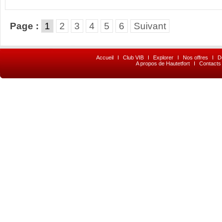
Page :
1
2
3
4
5
6
Suivant
Accueil
I
Club VIB
I
Explorer
I
Nos offres
I
D
A propos de Hautetfort
I
Contacts