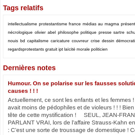
Tags relatifs
intellectualisme
protestantisme
france
médias
au magma présent 
nécrologique
olivier abel
philosophe
politique
presse
sartre
sch
nouis
bd
capitalisme
caricature
couvreur
crise
dessin
démocrat
regardsprotestants
gratuit
ipt
laïcité
morale
politicien
Dernières notes
Humour. On se polarise sur les fausses soluti
causes ! ! !
Actuellement, ce sont les enfants et les femmes !
avait moins de pédophiles et de violeurs ! ! ! Bie
tête de cette mystification ! SEUL, JEAN-FR
PARLANT VRAI, lors de l’affaire Strauss-Kahn en
: C’est une sorte de troussage de domestique ! 