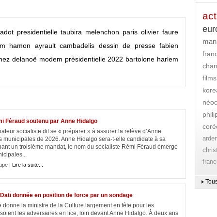
act
eur
jadot
presidentielle
taubira
melenchon
paris
olivier faure
mani
km
hamon
ayrault
cambadelis
dessin de presse
fabien
fran
nez
delanoë
modem
présidentielle 2022
bartolone
harlem
cha
films
kore
néoc
phil
émi Féraud soutenu par Anne Hidalgo
coré
teur socialiste dit se « préparer » à assurer la relève d’Anne
arde
ns municipales de 2026. Anne Hidalgo sera-t-elle candidate à sa
ernant un troisième mandat, le nom du socialiste Rémi Féraud émerge
chri
icipales...
franc
ape |
Lire la suite...
Tous
a Dati donnée en position de force par un sondage
onne la ministre de la Culture largement en tête pour les
oient les adversaires en lice, loin devant Anne Hidalgo. À̀ deux ans