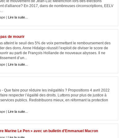
avec le mouvement de Jean-Luc Mélenchon lors des élections
ment d'alliance? En 2017, dans de nombreuses circonscriptions, EELV
...
ape |
Lire la suite...
t pas de mourir
as atteint le seuil des 5% de voix permettant le remboursement des
r des dons. Anne Hidalgo réussit l’exploit de diviser le score de
ouvrir au parti de François Hollande de nouveaux abysses. Il ne
tissement d’un...
ape |
Lire la suite...
 Que faire pour réduire les inégalités ? Propositions 4 avril 2022
ire respecter l’égalité des droits. Luttons pour plus de justice à
 services publics. Redistribuons mieux, en réformant la protection
ape |
Lire la suite...
ntre Marine Le Pen » avec un bulletin d'Emmanuel Macron
ape |
Lire la suite...