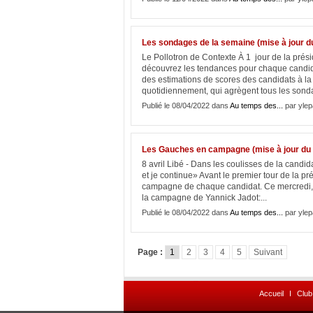
Les sondages de la semaine (mise à jour du
Le Pollotron de Contexte À 1 jour de la prés
découvrez les tendances pour chaque candida
des estimations de scores des candidats à la
quotidiennement, qui agrègent tous les sonda
Publié le 08/04/2022 dans
Au temps des...
par ylep
Les Gauches en campagne (mise à jour du 8
8 avril Libé - Dans les coulisses de la candi
et je continue» Avant le premier tour de la pr
campagne de chaque candidat. Ce mercredi, au
la campagne de Yannick Jadot:...
Publié le 08/04/2022 dans
Au temps des...
par ylep
Page :
1
2
3
4
5
Suivant
Accueil
I
Club