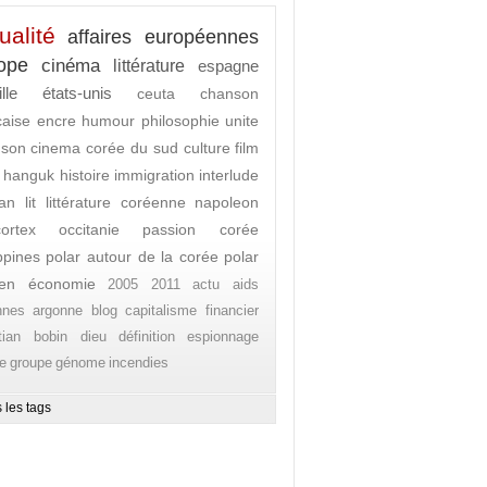
ualité
affaires européennes
ope
cinéma
littérature
espagne
lle
états-unis
ceuta
chanson
caise
encre
humour
philosophie
unite
nson
cinema
corée du sud
culture
film
hanguk
histoire
immigration
interlude
an lit
littérature coréenne
napoleon
ortex
occitanie
passion corée
ippines
polar autour de la corée
polar
en
économie
2005
2011
actu
aids
nnes
argonne
blog
capitalisme financier
stian bobin
dieu
définition
espionnage
e
groupe
génome
incendies
 les tags