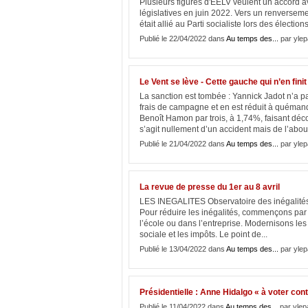
Plusieurs figures d'EELV veulent un accord 
législatives en juin 2022. Vers un renverse
était allié au Parti socialiste lors des élections
Publié le 22/04/2022 dans
Au temps des...
par ylep
Le Vent se lève - Cette gauche qui n’en fini
La sanction est tombée : Yannick Jadot n’a p
frais de campagne et en est réduit à quémande
Benoît Hamon par trois, à 1,74%, faisant déc
s’agit nullement d’un accident mais de l’abou
Publié le 21/04/2022 dans
Au temps des...
par ylep
La revue de presse du 1er au 8 avril
LES INEGALITES Observatoire des inégalités -
Pour réduire les inégalités, commençons par fa
l’école ou dans l’entreprise. Modernisons les
sociale et les impôts. Le point de...
Publié le 13/04/2022 dans
Au temps des...
par ylep
Présidentielle : Anne Hidalgo « à voter co
Publié le 11/04/2022 dans
Au temps des...
par ylep