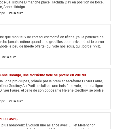
spos-La Tribune Dimanche place Rachida Dati en position de force.
re, Anne Hidalgo...
ape |
Lire la suite...
ûre que mon taux de cortisol est monté en flèche, j'ai la patience de
he jamais, même quand tu te grouilles pour arriver tôt et te barrer
sabote le peu de liberté offerte (qui vole nos sous, qui, bordel ??!!).
|
Lire la suite...
Anne Hidalgo, une troisième voie se profile en vue du...
la ligne pro-Nupes, prônée par le premier secrétaire Olivier Faure,
lène Geoffroy Au Parti socialiste, une troisième voie, entre la ligne
livier Faure, et celle de son opposante Hélène Geoffroy, se profile
ape |
Lire la suite...
u 22 avril)
en plus nombreux à vouloir une alliance avec LFI et Mélenchon