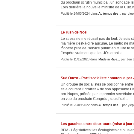
du prochain scrutin municipal, un sondage I
Loin derrière la nouvelle ministre de la Cultu
Publié le 24/03/2024 dans
Au temps des...
par ylep
Le rush de Noël
Le stress ne me réussit pas du tout. Je suis s
ma mère c'est-à-dire aucune. Le métro ne marc
tôt cette pute de service public en faillite te 
J'espère vraiment que les JO seront la...
Publié le 11/12/2023 dans
Made in Rive...
par Jen 
Sud Ouest - Parti socialiste : soutenue par 
Un groupe de socialistes se positionne entre 
et le courant « droitier » de son opposante Hé
pro-Nupes, prônée par le premier secrétaire O
en vue du prochain Congrès , sous l’œil...
Publié le 25/09/2022 dans
Au temps des...
par ylep
Les gauches entre deux tours (mise à jour d
BFM - Législatives: les écologistes de plus 