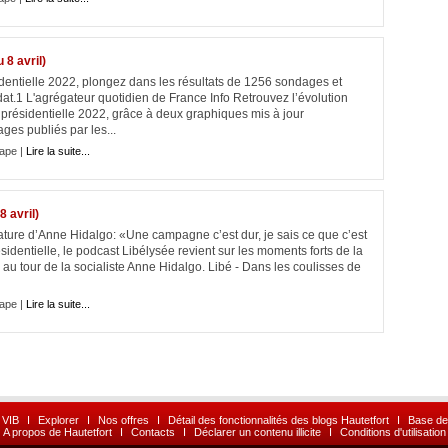
 8 avril)
identielle 2022, plongez dans les résultats de 1256 sondages et
t.1 L'agrégateur quotidien de France Info Retrouvez l’évolution
 présidentielle 2022, grâce à deux graphiques mis à jour
ges publiés par les...
ape |
Lire la suite...
 avril)
dature d’Anne Hidalgo: «Une campagne c’est dur, je sais ce que c’est
ésidentielle, le podcast Libélysée revient sur les moments forts de la
 tour de la socialiste Anne Hidalgo. Libé - Dans les coulisses de
ape |
Lire la suite...
 VIB
I
Explorer
I
Nos offres
I
Détail des fonctionnalités des blogs Hautetfort
I
Base de
A propos de Hautetfort
I
Contacts
I
Déclarer un contenu illicite
I
Conditions d'utilisation