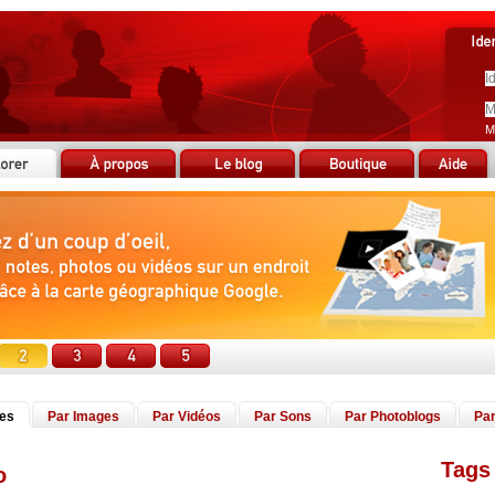
M
tes
Par Images
Par Vidéos
Par Sons
Par Photoblogs
Par
Tags 
o