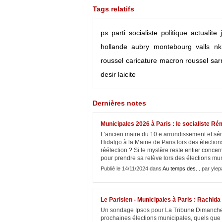
Tags relatifs
ps
parti socialiste
politique
actualite
hollande
aubry
montebourg
valls
n
roussel
caricature
macron
roussel
sar
desir
laicite
Dernières notes
Municipales 2026 à Paris : le socialiste R
L’ancien maire du 10 e arrondissement et séna
Hidalgo à la Mairie de Paris lors des électio
réélection ? Si le mystère reste entier conc
pour prendre sa relève lors des élections mun
Publié le 14/11/2024 dans
Au temps des...
par ylep
Le Parisien - Municipales à Paris : Rachid
Un sondage Ipsos pour La Tribune Dimanche d
prochaines élections municipales, quels que s