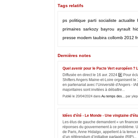
Tags relatifs
ps
politique
parti socialiste
actualite
primaires
sarkozy
bayrou
ayrault
hi
presse
modem
taubira
collomb
2012
f
Dernières notes
Quel avenir pour le Pacte Vert européen ? 
Diffusée en direct le 16 avr. 2024 #️⃣ Pour éc
Shifters Angers Maine-et-Loire organisent le 
en partenariat avec l’Université d'Angers - IAE 
majoritaires sont invitées à débattre...
Publié le 20/04/2024 dans
Au temps des...
par ylep
Idées d'été - Le Monde - Une vingtaine d’él
Les élus de gauche demandent « un financemen
réponses du gouvernement à ce problème. Une 
de Paris, Anne Hidalgo, appellent à la tenue d
d’un référendum d’initiative partagée (RIP)...