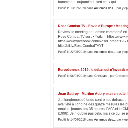
homme qui, aujourd'hui, sert ceux qui...
Publié le 13/02/2020 dans
Au temps des...
par ylep
Rose Combat TV - Envie d'Europe : Meeti
Revivez le meeting de Lomme commenté en di
Rose Combat TV sur : ▪ Twitch : https://www.t
https://www.facebook.com/RoseCombatTV ▪ Twi
http://bit.ly/RoseCombatTVYT
Publié le 22/05/2019 dans
Au temps des...
par ylep
Européennes 2019: le débat qui n'investit
Publié le 06/04/2019 dans
Christian...
par Creseve
Jean Gadrey - Martine Aubry, maire social-
J’ai longtemps défendu contre ses détracteur
avait été à l’origine des quatre mesures les 
emplois jeunes, les 35 heures, l’APA et la CM
(1998). Je n’oublie pas cela, mais ce qui se p
Publié le 14/06/2018 dans
Au temps des...
par ylep