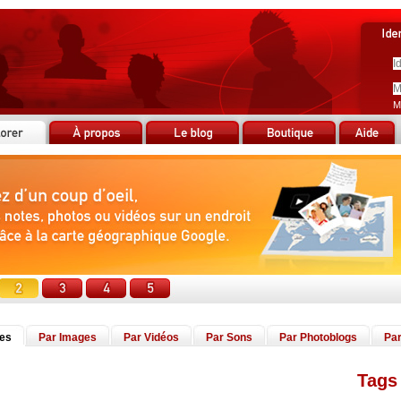
M
tes
Par Images
Par Vidéos
Par Sons
Par Photoblogs
Par
Tags 