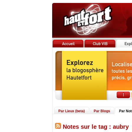
Par Lieux (beta)
Par Blogs
Par No
Notes sur le tag : aubry