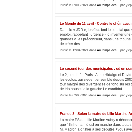
Publié le 09/08/2021 dans
Au temps des...
par ylep
Le Monde du 11 avril - Contre le chômage, n
Dans le « JDD », les élus font le constat que 
emploi, rappelant l’urgence « d’inventer une 
grandes villes préconisent, dans une tribune
de créer des...
Publié le 12/04/2021 dans
Au temps des...
par ylep
Le second tour des municipales : où en s
Le 2 juin Libé - Paris : Anne Hidalgo et Davi
les écolos, qui siègent ensemble depuis 2001 
tour malgré des divergences de fond sur les q
de trio bouscule la gauche Le candidat...
Publié le 02/06/2020 dans
Au temps des...
par ylep
France 3 - Selon la maire de Lille Martine 
La maire PS de Lille Martine Aubry a dénoncé
que " l'inhumanité est en marche dans toutes 
M. Macron a dit hier a ses députés +vous avez