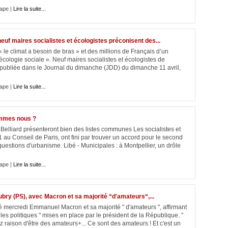
ape |
Lire la suite...
euf maires socialistes et écologistes préconisent des...
« le climat a besoin de bras » et des millions de Français d’un
écologie sociale ». Neuf maires socialistes et écologistes de
 publiée dans le Journal du dimanche (JDD) du dimanche 11 avril,
ape |
Lire la suite...
ommes nous ?
d Belliard présenteront bien des listes communes Les socialistes et
au Conseil de Paris, ont fini par trouver un accord pour le second
uestions d'urbanisme. Libé - Municipales : à Montpellier, un drôle
ape |
Lire la suite...
Aubry (PS), avec Macron et sa majorité “d'amateurs“,...
 mercredi Emmanuel Macron et sa majorité " d'amateurs ", affirmant
les politiques " mises en place par le président de la République. "
 raison d'être des amateurs+... Ce sont des amateurs ! Et c'est un