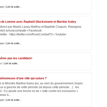
ape |
Lire la suite...
ng de Lomme avec Raphaël Glucksmann et Martine Aubry
rect par Maylis Lavau-Malfroy et Baptiste Chapuis. Rejoignez
witch.tv/rosecombattv ▪ Facebook :
tter : https://twitter.com/RoseCombatTV ▪ Youtube :
ape |
Lire la suite...
 même pas les candidats!
ur |
Lire la suite...
bétonneuse d’une ville qui sature ?
s la Ministre Martine Aubry qui, au sein du gouvernement Jospin,
plus à gauche de cette période (et depuis cette période…) : les
U. S’y ajoute une bonne loi de « lutte contre les exclusions »
asse à...
ape |
Lire la suite...