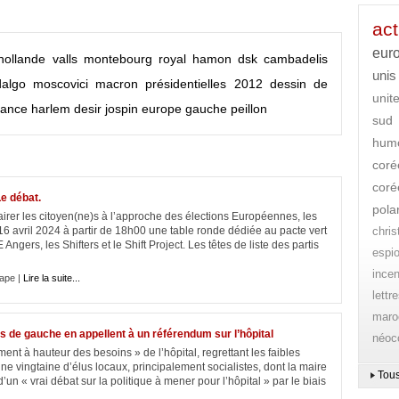
act
eur
hollande
valls
montebourg
royal
hamon
dsk
cambadelis
unis
dalgo
moscovici
macron
présidentielles 2012
dessin de
unit
rance
harlem desir
jospin
europe
gauche
peillon
sud
hum
coré
coré
Le débat.
pola
lairer les citoyen(ne)s à l’approche des élections Européennes, les
16 avril 2024 à partir de 18h00 une table ronde dédiée au pacte vert
chri
Angers, les Shifters et le Shift Project. Les têtes de liste des partis
espi
ince
ape |
Lire la suite...
lettr
maro
us de gauche en appellent à un référendum sur l’hôpital
néoc
t à hauteur des besoins » de l’hôpital, regrettant les faibles
vingtaine d’élus locaux, principalement socialistes, dont la maire
Tous
’un « vrai débat sur la politique à mener pour l’hôpital » par le biais