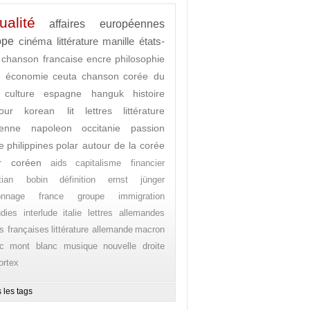
ualité
affaires européennes
ope
cinéma
littérature
manille
états-
chanson francaise
encre
philosophie
e
économie
ceuta
chanson
corée du
culture
espagne
hanguk
histoire
our
korean lit
lettres
littérature
enne
napoleon
occitanie
passion
e
philippines
polar autour de la corée
r coréen
aids
capitalisme financier
stian bobin
définition
ernst jünger
onnage
france
groupe
immigration
ndies
interlude
italie
lettres allemandes
es françaises
littérature allemande
macron
c
mont blanc
musique
nouvelle droite
ortex
 les tags