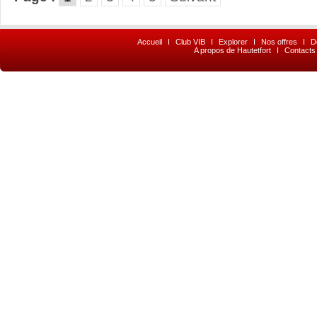
Accueil
I
Club VIB
I
Explorer
I
Nos offres
I
D
A propos de Hautetfort
I
Contacts