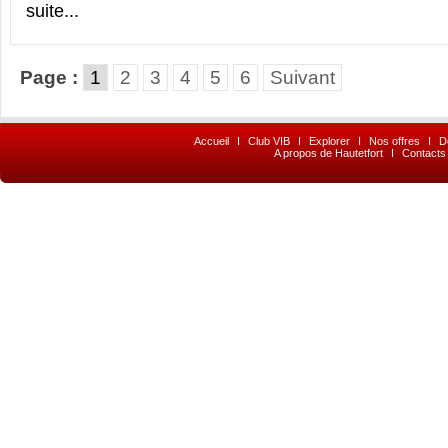
suite...
Page :
1
2
3
4
5
6
Suivant
Accueil
I
Club VIB
I
Explorer
I
Nos offres
I
D
A propos de Hautetfort
I
Contacts