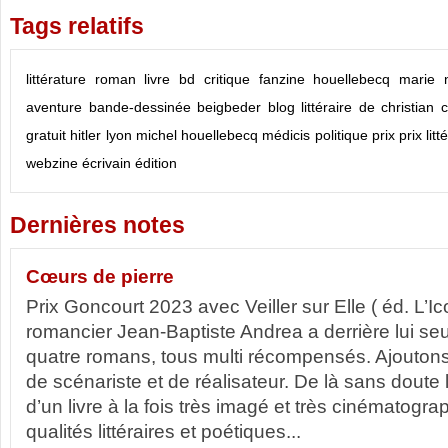
Tags relatifs
littérature
roman
livre
bd
critique
fanzine
houellebecq
marie 
aventure
bande-dessinée
beigbeder
blog littéraire de christian 
gratuit
hitler
lyon
michel houellebecq
médicis
politique
prix
prix litt
webzine
écrivain
édition
Dernières notes
Cœurs de pierre
Prix Goncourt 2023 avec Veiller sur Elle ( éd. L’Ic
romancier Jean-Baptiste Andrea a derrière lui se
quatre romans, tous multi récompensés. Ajoutons
de scénariste et de réalisateur. De là sans doute 
d’un livre à la fois très imagé et très cinématogr
qualités littéraires et poétiques...