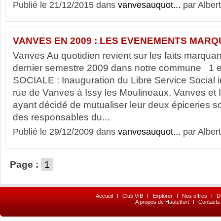
Publié le 21/12/2015 dans
vanvesauquot...
par Albert
VANVES EN 2009 : LES EVENEMENTS MARQUAN
Vanves Au quotidien revient sur les faits marqua
dernier semestre 2009 dans notre commune 1 er
SOCIALE : Inauguration du Libre Service Social
rue de Vanves à Issy les Moulineaux, Vanves et 
ayant décidé de mutualiser leur deux épiceries s
des responsables du...
Publié le 29/12/2009 dans
vanvesauquot...
par Albert
Page :
1
Accueil
I
Club VIB
I
Explorer
I
Nos offres
I
D
A propos de Hautetfort
I
Contacts