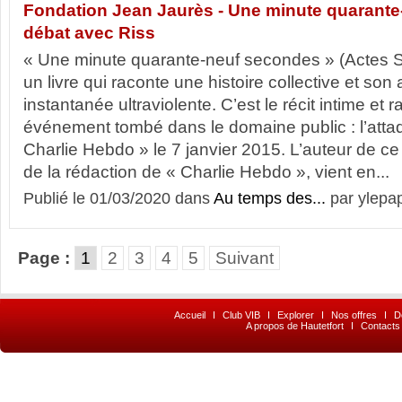
Fondation Jean Jaurès - Une minute quarante
débat avec Riss
« Une minute quarante-neuf secondes » (Actes S
un livre qui raconte une histoire collective et son
instantanée ultraviolente. C’est le récit intime et 
événement tombé dans le domaine public : l’attaq
Charlie Hebdo » le 7 janvier 2015. L’auteur de ce l
de la rédaction de « Charlie Hebdo », vient en...
Publié le 01/03/2020 dans
Au temps des...
par ylepa
Page :
1
2
3
4
5
Suivant
Accueil
I
Club VIB
I
Explorer
I
Nos offres
I
D
A propos de Hautetfort
I
Contacts