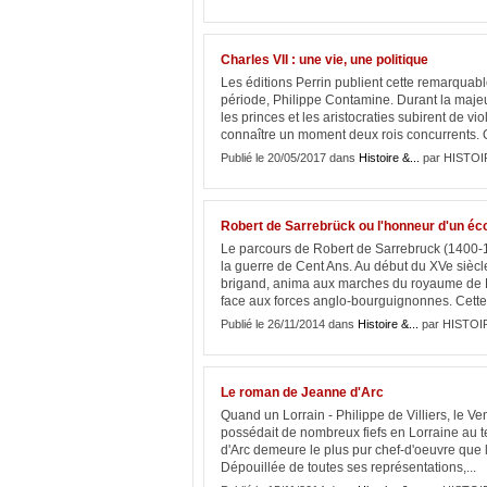
Charles VII : une vie, une politique
Les éditions Perrin publient cette remarquabl
période, Philippe Contamine. Durant la majeu
les princes et les aristocraties subirent de vi
connaître un moment deux rois concurrents. 
Publié le 20/05/2017 dans
Histoire &...
par HISTOI
Robert de Sarrebrück ou l'honneur d'un éc
Le parcours de Robert de Sarrebruck (1400-
la guerre de Cent Ans. Au début du XVe sièc
brigand, anima aux marches du royaume de 
face aux forces anglo-bourguignonnes. Cette a
Publié le 26/11/2014 dans
Histoire &...
par HISTOI
Le roman de Jeanne d'Arc
Quand un Lorrain - Philippe de Villiers, le V
possédait de nombreux fiefs en Lorraine au
d'Arc demeure le plus pur chef-d'oeuvre que l
Dépouillée de toutes ses représentations,...