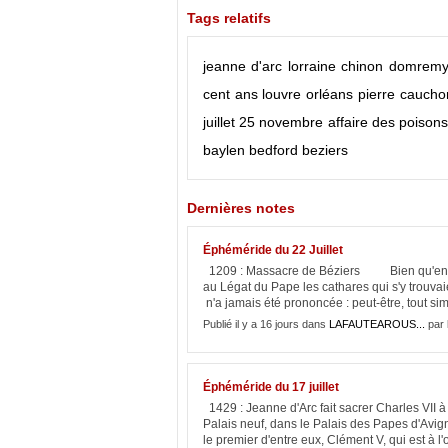
Tags relatifs
jeanne d'arc
lorraine
chinon
domrem
cent ans
louvre
orléans
pierre caucho
juillet
25 novembre
affaire des poison
baylen
bedford
beziers
Dernières notes
Éphéméride du 22 Juillet
1209 : Massacre de Béziers Bien qu'en major
au Légat du Pape les cathares qui s'y trouvaie
n'a jamais été prononcée : peut-être, tout si
Publié il y a 16 jours dans
LAFAUTEAROUS...
par 
Éphéméride du 17 juillet
1429 : Jeanne d'Arc fait sacrer Charles 
Palais neuf, dans le Palais des Papes d'Avi
le premier d'entre eux, Clément V, qui est à l'