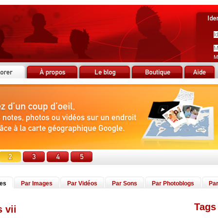
M
tes
Par Images
Par Vidéos
Par Sons
Par Photoblogs
Par
Tags 
 vii