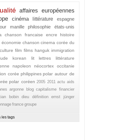
ualité
affaires européennes
ope
cinéma
littérature
espagne
our
manille
philosophie
états-unis
a
chanson francaise
encre
histoire
e
économie
chanson
cinema
corée du
culture
film
films
hanguk
immigration
rlude
korean lit
lettres
littérature
enne
napoleon
néocortex
occitanie
ion corée
philippines
polar autour de
orée
polar coréen
2005
2011
actu
aids
nnes
argonne
blog
capitalisme financier
stian bobin
dieu
définition
ernst jünger
onnage
france
groupe
 les tags