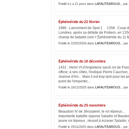
Publié il y a 21 jours dans
LAFAUTEAROUS...
par 
Éphéméride du 22 février
1986 : Lancement de Spot 1 1358 : Coup de f
Londres, après sa défaite de Poitiers, en 1356.
champ de bataille (voir l' Éphéméride du 11 fév
Publié le 22/02/2026 dans
LAFAUTEAROUS...
par 
Éphéméride du 16 décembre
1431 : Henri VI d'Angleterre sacré roi de Fr
officie; à ses côtés, l'évêque Pierre Cauchon,
Jeanne d'Arc... Mais il est trop tard pour les p
point de l'emporter,...
Publié le 16/12/2025 dans
LAFAUTEAROUS...
par 
Éphéméride du 25 novembre
Beaudoin IV de Jérusalem, le roi lépreux... 
importante bataille oppose Saladin et Baudou
jeune roi lépreux , réussit à écraser Saladin
Publié le 25/11/2025 dans
LAFAUTEAROUS...
par 