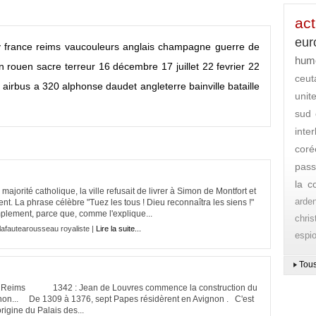
act
eur
y
france
reims
vaucouleurs
anglais
champagne
guerre de
hum
n
rouen
sacre
terreur
16 décembre
17 juillet
22 fevrier
22
ceut
s
airbus a 320
alphonse daudet
angleterre
bainville
bataille
unit
sud
inte
coré
pass
la c
ité catholique, la ville refusait de livrer à Simon de Montfort et
arde
nt. La phrase célèbre "Tuez les tous ! Dieu reconnaîtra les siens !"
mplement, parce que, comme l'explique...
chri
lafautearousseau royaliste |
Lire la suite...
espi
Tous
VII à Reims 1342 : Jean de Louvres commence la construction du
gnon... De 1309 à 1376, sept Papes résidèrent en Avignon . C'est
origine du Palais des...