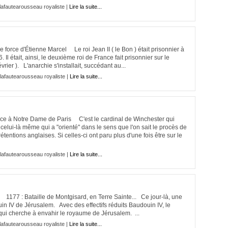
lafautearousseau royaliste |
Lire la suite...
orce d'Étienne Marcel Le roi Jean II ( le Bon ) était prisonnier à
 Il était, ainsi, le deuxième roi de France fait prisonnier sur le
rier ). L'anarchie s'installait, succédant au...
lafautearousseau royaliste |
Lire la suite...
ance à Notre Dame de Paris C'est le cardinal de Winchester qui
 celui-là même qui a "orienté" dans le sens que l'on sait le procès de
rétentions anglaises. Si celles-ci ont paru plus d'une fois être sur le
lafautearousseau royaliste |
Lire la suite...
1177 : Bataille de Montgisard, en Terre Sainte... Ce jour-là, une
in IV de Jérusalem. Avec des effectifs réduits Baudouin IV, le
, qui cherche à envahir le royaume de Jérusalem. ...
lafautearousseau royaliste |
Lire la suite...