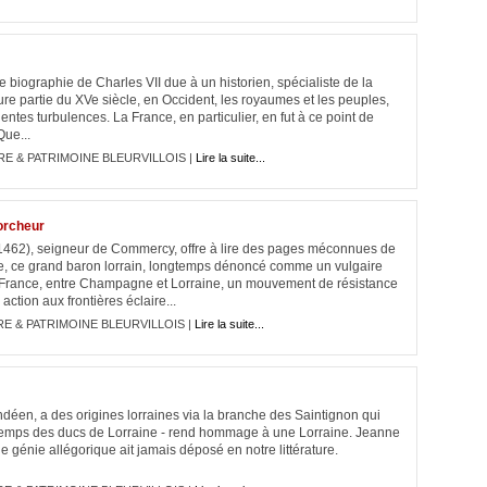
e biographie de Charles VII due à un historien, spécialiste de la
re partie du XVe siècle, en Occident, les royaumes et les peuples,
olentes turbulences. La France, en particulier, en fut à ce point de
Que...
RE & PATRIMOINE BLEURVILLOIS |
Lire la suite...
orcheur
1462), seigneur de Commercy, offre à lire des pages méconnues de
le, ce grand baron lorrain, longtemps dénoncé comme un vulgaire
France, entre Champagne et Lorraine, un mouvement de résistance
ction aux frontières éclaire...
RE & PATRIMOINE BLEURVILLOIS |
Lire la suite...
endéen, a des origines lorraines via la branche des Saintignon qui
 temps des ducs de Lorraine - rend hommage à une Lorraine. Jeanne
e génie allégorique ait jamais déposé en notre littérature.