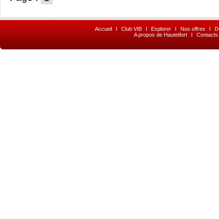
Accueil
I
Club VIB
I
Explorer
I
Nos offres
I
D
A propos de Hautetfort
I
Contacts