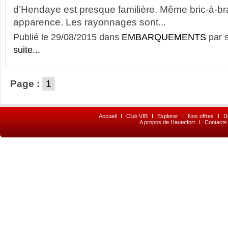
d’Hendaye est presque familière. Même bric-à-bra
apparence. Les rayonnages sont...
Publié le 29/08/2015 dans
EMBARQUEMENTS
par 
suite...
Page :
1
Accueil
I
Club VIB
I
Explorer
I
Nos offres
I
D
A propos de Hautetfort
I
Contacts