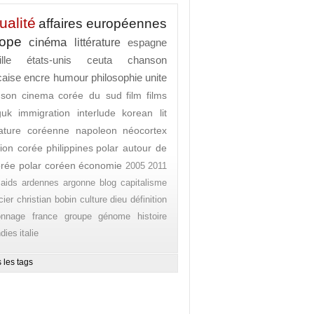
ualité
affaires européennes
rope
cinéma
littérature
espagne
lle
états-unis
ceuta
chanson
caise
encre
humour
philosophie
unite
nson
cinema
corée du sud
film
films
guk
immigration
interlude
korean lit
érature coréenne
napoleon
néocortex
ion corée
philippines
polar autour de
orée
polar coréen
économie
2005
2011
aids
ardennes
argonne
blog
capitalisme
cier
christian bobin
culture
dieu
définition
onnage
france
groupe
génome
histoire
ndies
italie
 les tags