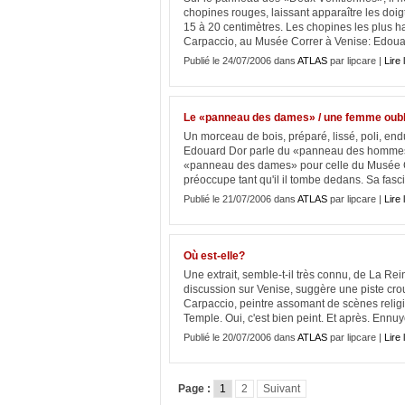
chopines rouges, laissant apparaître les doig
15 à 20 centimètres. Les chopines les plus h
Carpaccio, au Musée Correr à Venise: Edouar
Publié le 24/07/2006 dans
ATLAS
par lipcare |
Lire 
Le «panneau des dames» / une femme oubl
Un morceau de bois, préparé, lissé, poli, en
Edouard Dor parle du «panneau des hommes» p
«panneau des dames» pour celle du Musée C
préoccupe tant qu'il il tombe dedans. Sa fascin
Publié le 21/07/2006 dans
ATLAS
par lipcare |
Lire 
Où est-elle?
Une extrait, semble-t-il très connu, de La Rei
discussion sur Venise, suggère une piste cro
Carpaccio, peintre assomant de scènes religi
Temple. Oui, c'est bien peint. Et après. Ennuy
Publié le 20/07/2006 dans
ATLAS
par lipcare |
Lire 
Page :
1
2
Suivant