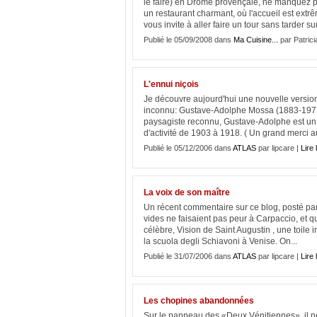
le faire) en Drôme provençale, ne manquez pa
un restaurant charmant, où l'accueil est extrê
vous invite à aller faire un tour sans tarder sur 
Publié le 05/09/2008 dans
Ma Cuisine...
par Patrici
L'ennui niçois
Je découvre aujourd'hui une nouvelle version
inconnu: Gustave-Adolphe Mossa (1883-1971)
paysagiste reconnu, Gustave-Adolphe est un 
d'activité de 1903 à 1918. ( Un grand merci a
Publié le 05/12/2006 dans
ATLAS
par lipcare |
Lire 
La voix de son maître
Un récent commentaire sur ce blog, posté par
vides ne faisaient pas peur à Carpaccio, et qu
célèbre, Vision de Saint Augustin , une toile
la scuola degli Schiavoni à Venise. On...
Publié le 31/07/2006 dans
ATLAS
par lipcare |
Lire 
Les chopines abandonnées
Sur le panneau des «Deux Vénitiennes», il 