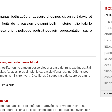
act
eu
nanas
bethsabée
chaussure
chopines
citron vert
david et
mani
é
fruits de la passion
giovanni bellini
histoire
italie
kaki
le
fran
ssa
orient
politique
portrait
pouvoir
représentation
sucre
cha
han
litt
pass
la c
estes, sucre de canne blond
actu
festifs, rien ne vaut un dessert léger à base de fruits exotiques. J'ai
finan
Mais j'ai aussi plus simple: le carpaccio d'ananas. Ingrédients pour
maturité - 1 citron vert - 2 cuillères à soupe rase de sucre de canne
espi
ince
|
Lire la suite...
Tous
ension
n que dans les bibliothèques, l’arrivée du "Livre de Poche" au
 heureux : on a eu le sentiment que l’on pourrait tout avoir chez