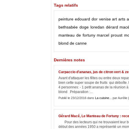
Tags relatifs
peinture
edouard dor
venise
art
arts
a
bethsabée
doge loredan
dérard mac
manteau de fortuny
marcel proust
mo
blond de canne
Dernières notes
Carpaccio d'ananas, jus de citron vert & z
Avant d'attaquer les fêtes ou entre deux repas 
bien cette super soupe de fruits qui déboîte. 
4 personnes: - 1 petit ananas de la réunion à 
blond Préparation :...
Publié le 23/12/2016 dans
La cuisine...
par Aurélie 
Gérard Macé, Le Manteau de Fortuny : rec
Pour des lecteurs qui ne trouvaient leur bie
début des années 1950 a représenté un moment