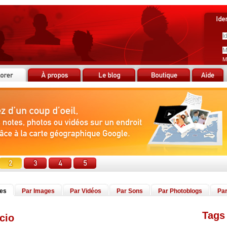
M
tes
Par Images
Par Vidéos
Par Sons
Par Photoblogs
Par
Tags 
cio