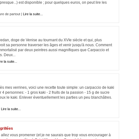
 (presque...) est disponible ; pour quelques euros, on peut lire les
ure de partout |
Lire la suite...
dan, doge de Venise au tournant du XVIe siècle et qui, plus
 voit sa personne traverser les âges et venir jusqu'à nous. Comment
 immortalisé par deux peintres aussi magnifiques que Carpaccio et
s. Deux...
re la suite...
près mes verrines, voici une recette toute simple: un carpaccio de kaki
 4 personnes: - 1 gros kaki - 2 fruits de la passion - 15 g de sucre
eux le kaki. Enlever éventuellement les parties un peu blanchâtres.
|
Lire la suite...
grillées
allez vous promener (et je ne saurais que trop vous encourager à