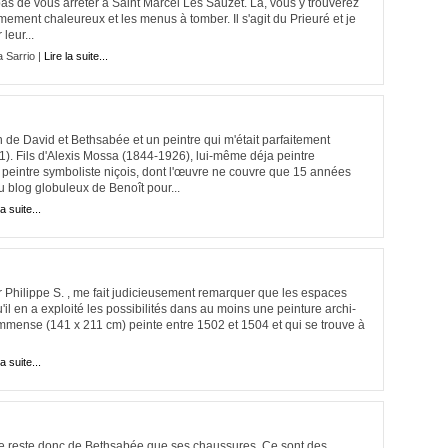
s de vous arrêter à Saint Marcel Les Sauzet. Là, vous y trouverez
mement chaleureux et les menus à tomber. Il s'agit du Prieuré et je
leur...
a Sarrio |
Lire la suite...
 de David et Bethsabée et un peintre qui m'était parfaitement
. Fils d'Alexis Mossa (1844-1926), lui-même déja peintre
peintre symboliste niçois, dont l'œuvre ne couvre que 15 années
u blog globuleux de Benoît pour...
la suite...
 Philippe S. , me fait judicieusement remarquer que les espaces
'il en a exploité les possibilités dans au moins une peinture archi-
 immense (141 x 211 cm) peinte entre 1502 et 1504 et qui se trouve à
la suite...
ne reste donc de Bethsabée que ses chaussures. Ce sont des