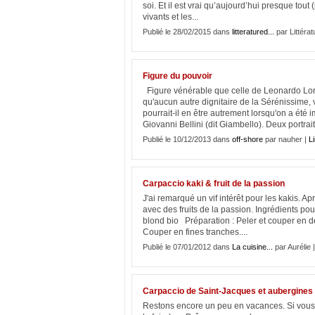
soi. Et il est vrai qu’aujourd’hui presque tout
vivants et les...
Publié le 28/02/2015 dans
litteratured...
par Littérat
Figure du pouvoir
Figure vénérable que celle de Leonardo Lore
qu'aucun autre dignitaire de la Sérénissime,
pourrait-il en être autrement lorsqu'on a été
Giovanni Bellini (dit Giambello). Deux portrait
Publié le 10/12/2013 dans
off-shore
par nauher |
Li
Carpaccio kaki & fruit de la passion
J'ai remarqué un vif intérêt pour les kakis. A
avec des fruits de la passion. Ingrédients pour
blond bio Préparation : Peler et couper en d
Couper en fines tranches....
Publié le 07/01/2012 dans
La cuisine...
par Aurélie 
Carpaccio de Saint-Jacques et aubergines 
Restons encore un peu en vacances. Si vous 