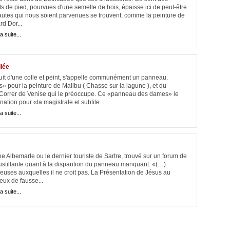
ts de pied, pourvues d'une semelle de bois, épaisse ici de peut-être
autes qui nous soient parvenues se trouvent, comme la peinture de
d Dor...
la suite...
iée
duit d'une colle et peint, s'appelle communément un panneau.
our la peinture de Malibu ( Chasse sur la lagune ), et du
orrer de Venise qui le préoccupe. Ce «panneau des dames» le
ation pour «la magistrale et subtile...
la suite...
ne Albemarle ou le dernier touriste de Sartre, trouvé sur un forum de
ustillante quant à la disparition du panneau manquant: «(…)
euses auxquelles il ne croit pas. La Présentation de Jésus au
eux de fausse...
la suite...