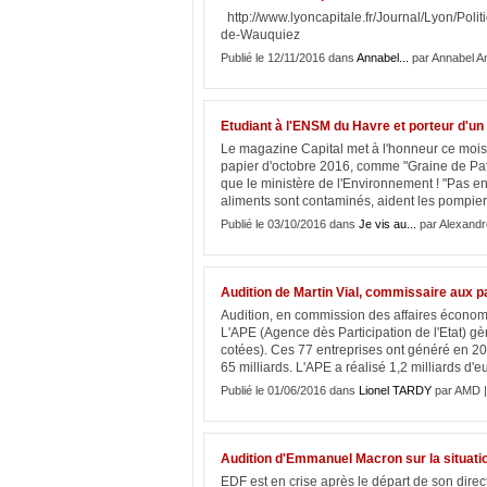
http://www.lyoncapitale.fr/Journal/Lyon/Poli
de-Wauquiez
Publié le 12/11/2016 dans
Annabel...
par Annabel A
Etudiant à l'ENSM du Havre et porteur d'un
Le magazine Capital met à l'honneur ce mois-
papier d'octobre 2016, comme "Graine de Patro
que le ministère de l'Environnement ! "Pas enc
aliments sont contaminés, aident les pompiers
Publié le 03/10/2016 dans
Je vis au...
par Alexandr
Audition de Martin Vial, commissaire aux pa
Audition, en commission des affaires économiq
L'APE (Agence dès Participation de l'Etat) gèr
cotées). Ces 77 entreprises ont généré en 201
65 milliards. L'APE a réalisé 1,2 milliards d'eu
Publié le 01/06/2016 dans
Lionel TARDY
par AMD 
Audition d'Emmanuel Macron sur la situati
EDF est en crise après le départ de son direc