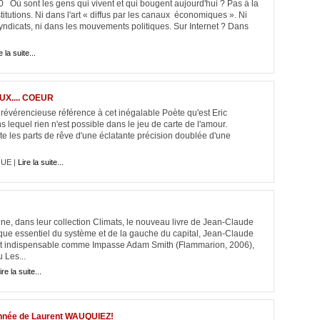
 Où sont les gens qui vivent et qui bougent aujourd'hui ? Pas à la
stitutions. Ni dans l'art « diffus par les canaux économiques ». Ni
 syndicats, ni dans les mouvements politiques. Sur Internet ? Dans
e la suite...
X.... COEUR
évérencieuse référence à cet inégalable Poète qu'est Eric
lequel rien n'est possible dans le jeu de carte de l'amour.
nte les parts de rêve d'une éclatante précision doublée d'une
QUE |
Lire la suite...
ne, dans leur collection Climats, le nouveau livre de Jean-Claude
itique essentiel du système et de la gauche du capital, Jean-Claude
e est indispensable comme Impasse Adam Smith (Flammarion, 2006),
 Les...
ire la suite...
 année de Laurent WAUQUIEZ!