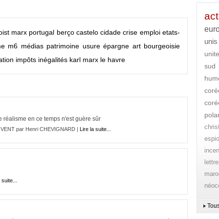
act
eur
ist
marx
portugal
berço
castelo
cidade
crise
emploi
etats-
unis
me
m6
médias
patrimoine
usure
épargne
art
bourgeoisie
unit
ation
impôts
inégalités
karl marx
le havre
sud
hum
coré
coré
pola
 le réalisme en ce temps n'est guère sûr
chri
 VENT par Henri CHEVIGNARD |
Lire la suite...
espi
ince
lettr
maro
 suite...
néoc
Tous