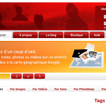
M
tes
Par Images
Par Vidéos
Par Sons
Par Photoblogs
Par
Tags 