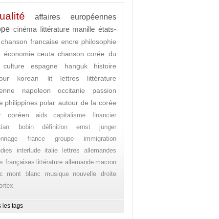
ualité
affaires européennes
ope
cinéma
littérature
manille
états-
chanson francaise
encre
philosophie
e
économie
ceuta
chanson
corée du
culture
espagne
hanguk
histoire
our
korean lit
lettres
littérature
enne
napoleon
occitanie
passion
e
philippines
polar autour de la corée
r coréen
aids
capitalisme financier
stian bobin
définition
ernst jünger
onnage
france
groupe
immigration
ndies
interlude
italie
lettres allemandes
es françaises
littérature allemande
macron
c
mont blanc
musique
nouvelle droite
ortex
 les tags