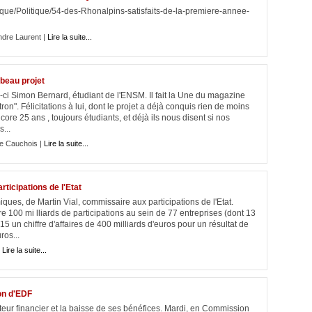
tique/Politique/54-des-Rhonalpins-satisfaits-de-la-premiere-annee-
ndre Laurent |
Lire la suite...
 beau projet
ci Simon Bernard, étudiant de l'ENSM. Il fait la Une du magazine
n". Félicitations à lui, dont le projet a déjà conquis rien de moins
ore 25 ans , toujours étudiants, et déjà ils nous disent si nos
...
e Cauchois |
Lire la suite...
rticipations de l'Etat
ues, de Martin Vial, commissaire aux participations de l'Etat.
e 100 mi lliards de participations au sein de 77 entreprises (dont 13
5 un chiffre d'affaires de 400 milliards d'euros pour un résultat de
ros...
|
Lire la suite...
on d'EDF
teur financier et la baisse de ses bénéfices. Mardi, en Commission