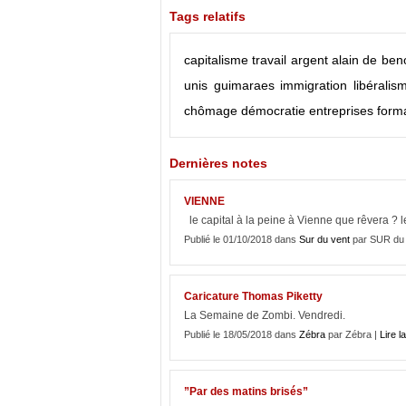
Tags relatifs
capitalisme
travail
argent
alain de beno
unis
guimaraes
immigration
libéralis
chômage
démocratie
entreprises
form
Dernières notes
VIENNE
le capital à la peine à Vienne que rêvera ?
Publié le 01/10/2018 dans
Sur du vent
par SUR du
Caricature Thomas Piketty
La Semaine de Zombi. Vendredi.
Publié le 18/05/2018 dans
Zébra
par Zébra |
Lire la
”Par des matins brisés”