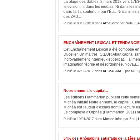
La plage des Sables, 2 mars 2018 vers 17h30
télévision, ni dans les médias. Ni dans les in
dans l'art « soutenu » par l’État. Ni dans les
des ZAD...
Publié le 03/03/2018 dans
AlmaSoror
par Note |
Lir
ENCHAÎNEMENT LEXICAL ET TENDANCIEU
Cet Enchaînement Lexical a été composé en r
Ducelier. Un maitre! CŒUR Atout capital sans 
Incroyablement ingénieux et délicat, il alime
imagination fébrile et désordonnée. Noyau...
Publié le 02/02/2017 dans
AU MAGMA...
par MILI
Notre ennemi, le capital...
Les éditions Flammarion publient cette semai
Michéa intitulé Notre ennemi, le capital . Cr
Michéa est l'auteur d'essais dont la lectur
Le complexe d'Orphée (Flammarion, 2011) ou
Publié le 10/01/2017 dans
Métapo infos
par Zed |
L
54% des Rhônalpins satisfaits de la 1ère