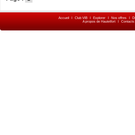
Accueil
I
Club VIB
I
Explorer
I
Nos offres
I
D
A propos de Hautetfort
I
Contacts