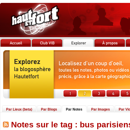
Par Lieux (beta)
Par Blogs
Par Notes
Par Images
Par Vi
Notes sur le tag : bus parisien