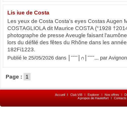
Lis iue de Costa
Les yeux de Costa Costa's eyes Costas Augen 
COSTAGLIOLA dit Maurice COSTA (°1928 †2014)
photographe de presse Aveugle faisant l'aumône
lors du défilé des fêtes du Rhône dans les ann
182Fi1223.
Publié le 25/05/2026 dans
│ˉˉˉˉ│∩│ˉˉˉˉ...
par Avignon
Page :
1
Accueil
I
Club VIB
I
Explorer
I
Nos offres
I
D
A propos de Hautetfort
I
Contacts