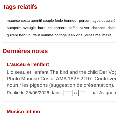
Tags relatifs
maurice costa
apéritif
couple
foule
honneur
personnages
quau sié
autopsie
aveugle
barques
barrière
cafés
calvet
chanson
chap
guitare
henri duffaut
homme
horloge
jean vidal
joutes
mai
maire
Dernières notes
L'aucèu e l'enfant
L'oiseau et l'enfant The bird and the child Der V
Photo Maurice Costa. AMA 182Fi2197. Contrevenan
nourrir les pigeons (suggestion de présentation).
Publié le 25/06/2026 dans
│ˉˉˉˉ│∩│ˉˉˉˉ...
par Avignon
Musico intimo