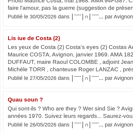
Photo Maurice Costa, mai 1968. AMA 94Fi387. Co
faire l'amour, pas la guerre (suggestion de présen
Publié le 30/05/2026 dans
│ˉˉˉˉ│∩│ˉˉˉˉ...
par Avignon
Lis iue de Costa (2)
Les yeux de Costa (2) Costa's eyes (2) Costas A
Maurice COSTA, Avignon, janvier 1969. AMA 182
DUFFAUT, maire Raoul COLOMBE , adjoint Jean V
Michèle TORR , chanteuse Roger LANZAC , prés
Publié le 27/05/2026 dans
│ˉˉˉˉ│∩│ˉˉˉˉ...
par Avignon
Quau soun ?
Qui sont-ils ? Who are they ? Wer sind Sie ? Avi
années 1970. Suivez leurs regards... Saurez-v
Publié le 26/05/2026 dans
│ˉˉˉˉ│∩│ˉˉˉˉ...
par Avignon