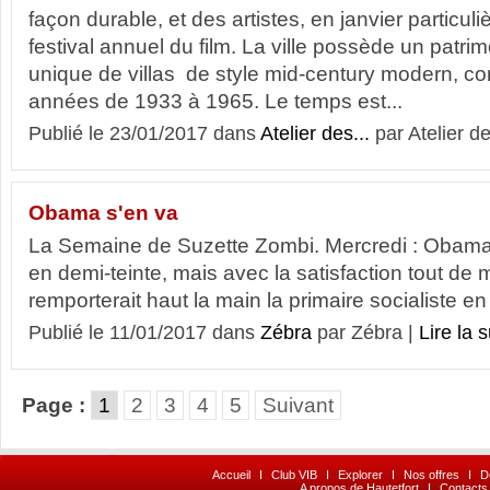
façon durable, et des artistes, en janvier particul
festival annuel du film. La ville possède un patrim
unique de villas de style mid-century modern, c
années de 1933 à 1965. Le temps est...
Publié le 23/01/2017 dans
Atelier des...
par Atelier d
Obama s'en va
La Semaine de Suzette Zombi. Mercredi : Obama 
en demi-teinte, mais avec la satisfaction tout de 
remporterait haut la main la primaire socialiste e
Publié le 11/01/2017 dans
Zébra
par Zébra |
Lire la s
Page :
1
2
3
4
5
Suivant
Accueil
I
Club VIB
I
Explorer
I
Nos offres
I
D
A propos de Hautetfort
I
Contacts