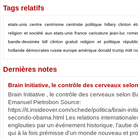
Tags relatifs
etats-unis
centre
centrisme
centriste
politique
hillary clinton
ét
religion et société aux etats-unis
france
caricature
jean-luc rome
bande-dessinée
bill clinton
gratuit
religion et politique
républi
hollande
démocrates
russie
europe
amérique
donald trump
mitt r
Dernières notes
Brain Initiative, le contrôle des cerveaux se
Brain Initiative , le contrôle des cerveaux selon
Emanuel Pietrobon Source:
https://it.insideover.com/schede/politica/brain-initia
secondo-obama.html Les relations internationales 
englouties par un événement historique, l'aube de
qui à la fois prémisse d'un monde nouveau et prom