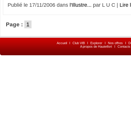
Publié le 17/11/2006 dans
l'Illustre...
par L U C |
Lire 
Page :
1
Accueil
I
Club VIB
I
Explorer
I
Nos offres
I
D
A propos de Hautetfort
I
Contacts