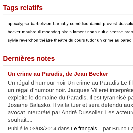
Tags relatifs
apocalypse
barbelivien
barnaby
comédies
daniel prevost
dussoli
becker
maubreuil
moondog bird's lament
noah
nuit d'ivresse
prem
sylvie reverchon
théâtre
théâtre du cours
tudor
un crime au paradi
Dernières notes
Un crime au Paradis, de Jean Becker
Un régal d’humour noir Un crime au Paradis Le f
un régal d’humour noir. Jacques Villeret interprète
exploite le domaine du Paradis. Il est tyrannisé 
Josiane Balasko. Il va la tuer et sera défendu au
avocat interprété par André Dussolier. Les acteur
souhait....
Publié le 03/03/2014 dans
Le français...
par Bruno L