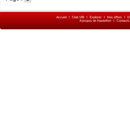
Accueil
I
Club VIB
I
Explorer
I
Nos offres
I
D
A propos de Hautetfort
I
Contacts