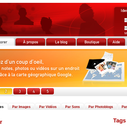
M
tes
Par Images
Par Vidéos
Par Sons
Par Photoblogs
Par
Tags 
r