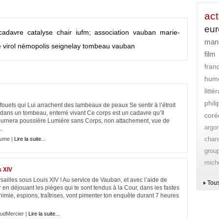
act
eu
cadavre
catalyse
chair
iufm; association vauban
marie-
mani
 virol
némopolis
seignelay
tombeau
vauban
film
fran
hum
litt
phil
s fouets qui Lui arrachent des lambeaux de peaux Se sentir à l’étroit
 dans un tombeau, enterré vivant Ce corps est un cadavre qu’Il
coré
t retournera poussière Lumière sans Corps, non attachement, vue de
argo
.
chan
lume |
Lire la suite...
grou
mich
s XIV
ailles sous Louis XIV ! Au service de Vauban, et avec l’aide de
Tous
r en déjouant les pièges qui te sont tendus à la Cour, dans les fastes
himie, espions, traîtrises, vont pimenter ton enquête durant 7 heures
udMercier |
Lire la suite...