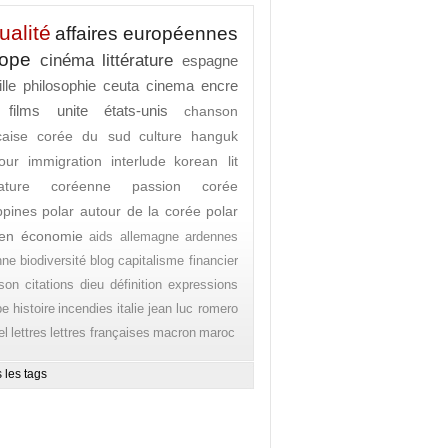
ualité
affaires européennes
rope
cinéma
littérature
espagne
lle
philosophie
ceuta
cinema
encre
films
unite
états-unis
chanson
caise
corée du sud
culture
hanguk
our
immigration
interlude
korean lit
érature coréenne
passion corée
ippines
polar autour de la corée
polar
en
économie
aids
allemagne
ardennes
nne
biodiversité
blog
capitalisme financier
son
citations
dieu
définition
expressions
pe
histoire
incendies
italie
jean luc romero
el
lettres
lettres françaises
macron
maroc
 les tags