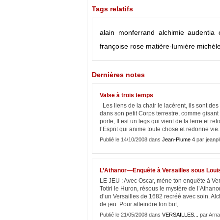
Tags relatifs
alain monferrand
alchimie
audentia
françoise rose
matière-lumière
michèle
Dernières notes
Valse à trois temps
Les liens de la chair le lacèrent, ils sont de
dans son petit Corps terrestre, comme gisant
porte, Il est un legs qui vient de la terre e
l’Esprit qui anime toute chose et redonne vie..
Publié le 14/10/2008 dans
Jean-Plume 4
par jeanp
L’Athanor—Enquête à Versailles sous Loui
LE JEU : Avec Oscar, mène ton enquête à Vers
Totiri le Huron, résous le mystère de l’Athano
d’un Versailles de 1682 recréé avec soin. Alc
de jeu. Pour atteindre ton but,...
Publié le 21/05/2008 dans
VERSAILLES...
par Arna