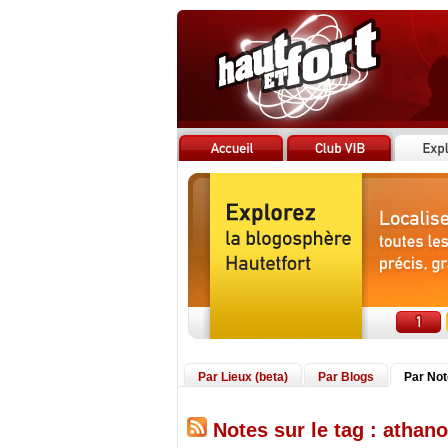
Par Lieux (beta)
Par Blogs
Par No
Notes sur le tag : athano